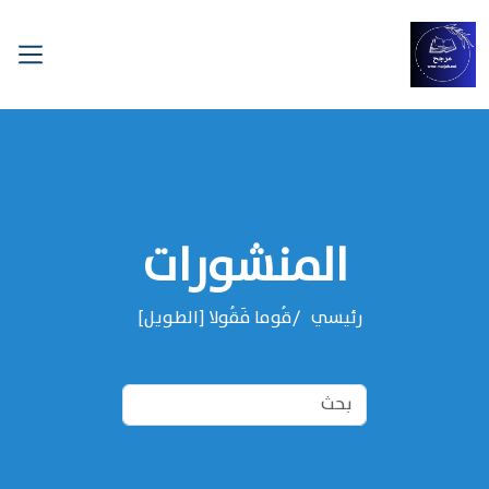
المنشورات
رئيسي
قُوما فَقُولا [الطويل]