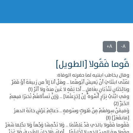
A+
A-
قُوما فَقُولا [الطويل]
وقال يخاطب ابنتيه لما حضرته الوفاة:
تَمَنّى ابنَتَايَ أنْ يَعيشَ أبُوهُما ... وهَلْ أنا إلاَّ من رَبيعَةَ أوْ مُضَرْ
ونائِحَتَانِ تَنْدُبَانِ بِعَاقلٍ ... أخا ثِقَةٍ لا عَينَ مِنهُ ولا أثَرْ (1)
وفي ابْنَيْ نِزَارٍ أُسْوة ٌ إنْ [جَزِعتُما] ... وَإنْ تَسألاهُمْ تُخبَرَا فيهِمُ
الخَبَرْ (2)
وَفيمَنْ سِواهُمْ مِنْ مُلوكٍ وسُوقةٍ ... دَعائِمُ عَرْشٍ خانَهُ الدهرُ
[فانقَعَرْ] (3)
فَقُوما فَقُولا بالذي قَدْ عَلِمْتُمَا ... وَلا تَخْمِشَا وَجْهاً وَلا تحْلِقا شَعَرْ
وقُولا هوَ المرءُ الذي لا [خَليلَهُ] ... أضاعَ، وَلا خانَ الصَّديقَ وَلا غَدَرْ