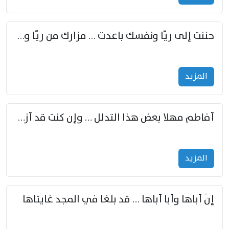
حننت إلى ريّا ونفسك باعدت … مزارك من ريّا وشعباكما معا
المزید
أفاطم مهلا بعض هذا التدلل … وإن كنت قد أزمعت صرمي فأجملي
المزید
إنّ أباها وأبا أباها … قد بلغا في المجد غايتاها