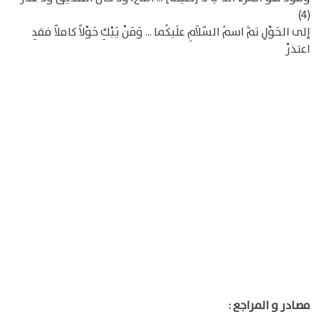
(4)
إلى الحَوْلِ ثمَّ اسمُ السّلاَمِ علَيكُما ... وَمَنْ يَبْكِ حَوْلاً كاملاً فقدِ
اعتذرْ
مصادر و المراجع :