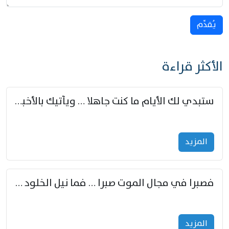
يُقدِّم
الأكثر قراءة
ستبدي لك الأيام ما كنت جاهلا … ويأتيك بالأخبار من لم تزوّد
المزید
فصبرا في مجال الموت صبرا … فما نيل الخلود بمستطاع
المزید