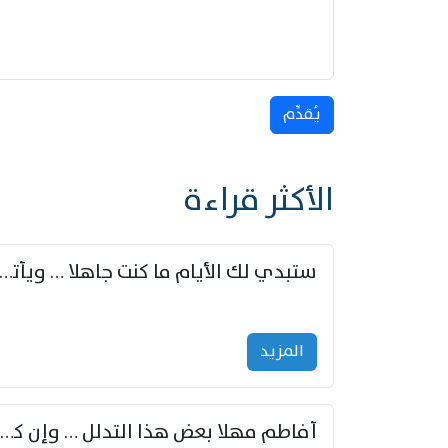
يُقدِّم
الأكثر قراءة
ستبدي لك الأيام ما كنت جاهلا … ويأتيك بالأخبار من لم ت
المزید
أفاطم مهلا بعض هذا التدلل … وإن كنت قد أزمعت صرمي فأجملي