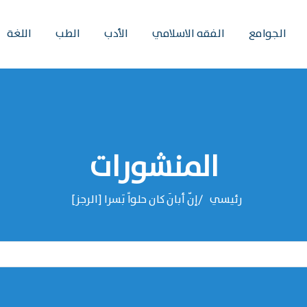
الجوامع
الفقه الاسلامي
الأدب
الطب
اللغة
المنشورات
رئيسي
إنّ أبانَ كان حلواً بَسرا [الرجز]