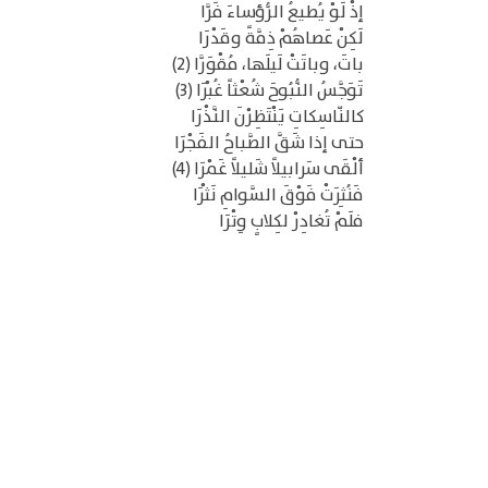
إذْ لَوْ يُطيعُ الرُّؤساءَ فَرَّا
لَكِنْ عَصاهُمْ ذِمَّةً وقَدْرَا
باتَ، وباتَتْ لَيلَها، مُقْوَرَّا (2)
تَوَجَّسُ النُّبُوحَ شُعْثاً غُبْرَا (3)
كالنّاسِكاتِ يَنْتَظِرْنَ النَّذْرَا
حتى إذا شَقَّ الصَّباحُ الفَجْرَا
ألْقَى سَرابيلاً شَليلاً غَمْرَا (4)
فَنُثِرَتْ فَوْقَ السَّوامِ نَثْرَا
فلَمْ تُغادِرْ لكِلابٍ وِتْرَا