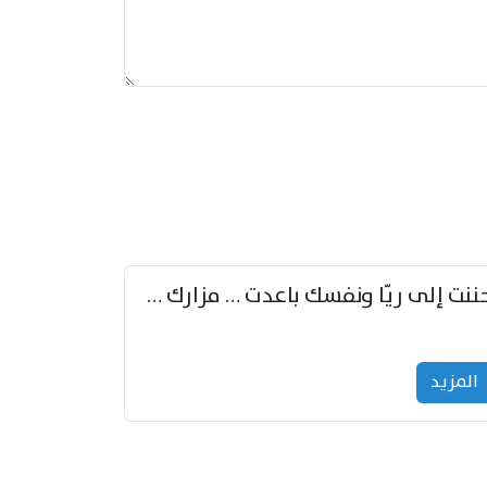
حننت إلى ريّا ونفسك باعدت … مزارك من ريّا وشعباكما معا
المزید