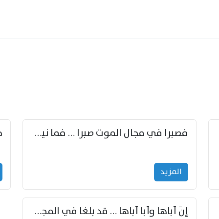
زوّد
فصبرا في مجال الموت صبرا … فما نيل الخلود بمستطاع
المزید
إنّ أباها وأبا أباها … قد بلغا في المجد غايتاها