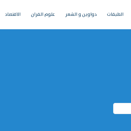
الطبقات
دواوين و الشعر
علوم القران
الاقتصاد