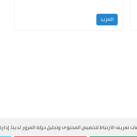
المزید
 تعريف الارتباط لتخصيص المحتوى وتحليل حركة المرور لدينا. إدارة 
©
حقوق الطبع والنشر مرجح جميع الحقوق محفوظة
سياسة و الخصوصية