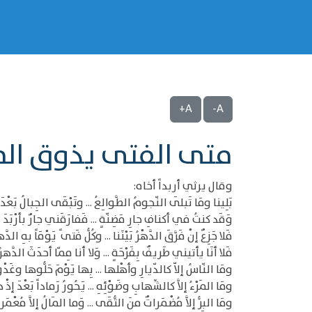
A+
A-
متى الفتى يذوق المن
وقال يرثي أربداً أخاه:
بَلِينا ومَا تَبلَى النّجومُ الطَّوالِعُ ... وتَبْقَى الجِبالُ بَعْدَنَ
وَقَد كنتُ في أكنافِ جارِ مَضِنّةٍ ... فَفارَقَني جارٌ بأرْبَدَ نَاف
فَلا جَزِعٌ إنْ فَرَّقَ الدَّهْرُ بَيْنَنا ... وكُلُّ فَتى ً يَوْمَاً بهِ الدَّهْ
فَلا أنَا يأتيني طَريفٌ بِفَرْحَةٍ ... وَلا أنا مِمّا أحدَثَ الدَّهرُ جا
ومَا النّاسُ إلاّ كالدّيارِ وأهْلها ... بِها يَوْمَ حَلُّوها وغَدْواً ب
ومَا المَرْءُ إلاَّ كالشِّهابِ وضَوْئِهِ ... يَحُورُ رَماداً بَعْدَ إذْ هُ
ومَا البِرُّ إلاَّ مُضْمَراتٌ منَ التُّقَى ... وَما المَالُ إلاَّ مُعْمَرات