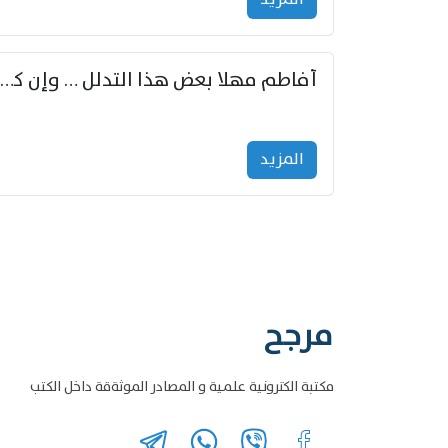
أفاطم مهلا بعض هذا التدلل … وإن كنت قد أزمعت صرمي فأجملي
المزید
مرجح
مكتبة الكترونية علمية و المصادر الموثةقة داخل الكتب