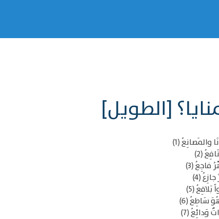
ايا؟ [الطويل]
ا والمَصانِعُ (1)
ِعُ (2)
رُ فاجِعُ (3)
زِعُ (4)
َلاقِعُ (5)
وَ سَاطِعُ (6)
ٌ وَدائِعُ (7)