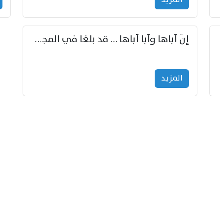
إنّ أباها وأبا أباها … قد بلغا في المجد غايتاها
المزید