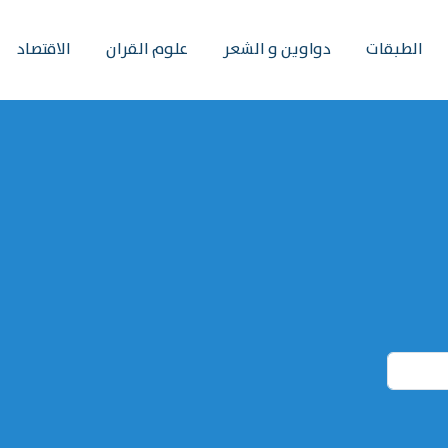
الطبقات
دواوين و الشعر
علوم القران
الاقتصاد