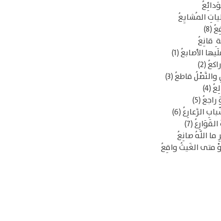
وَدائِعُ
لياتِ المُشايِعُ
ُ (8)
 ِ قانِعُ
لَيها الأصابعُ (1)
كعُ (2)
 والنَّصْلُ قاطعُ (3)
ُ (4)
 راجعُ (5)
 الرَّعارِعُ (6)
قَوَارِعُ (7)
 ما اللّهُ صانِعُ
أوْ متى الغَيثُ واقِعُ