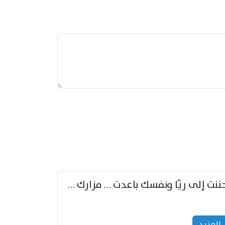
حننت إلى ريّا ونفسك باعدت … مزارك من ريّا وشعباكما معا
المزید