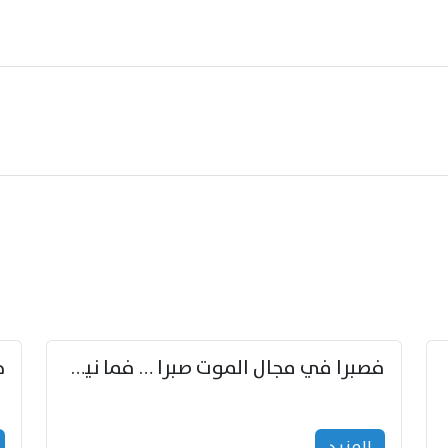
زوّد
فصبرا في مجال الموت صبرا … فما نيل الخلود بمستطاع
المزید