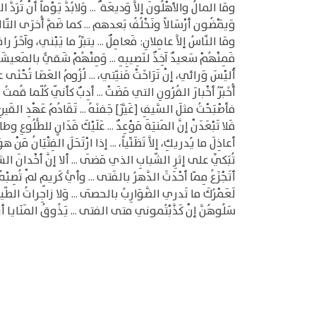
ومَا المالُ والأهْلُونَ إلاَّ وَديعَة ٌ ... وَلابُدَّ يَوْماً أنْ تُرَدَّ ال
وَيَمْضُون أرْسَالاً ونَخْلُفُ بَعدهم ... كما ضَمَّ أُخرَى التّا
ومَا النّاسُ إلاَّ عامِلانِ: فَعامِلٌ ... يتبِّرُ ما يَبْني، وآخَرُ رافِع
فَمِنْهُمْ سَعيدٌ آخِذٌ لنَصِيبِهِ ... وَمِنْهُمْ شَقيٌّ بالمَعيشَة
أَليْسَ وَرائي، إنْ تَرَاخَتْ مَنيّتي، ... لُزُومُ العَصَا تُحْنَى ع
أُخَبّرُ أخْبارَ القُرُونِ التي مَضَتْ ... أدِبٌ كأنّي كُلّما قُمتُ را
فأصْبَحْتُ مثلَ السَّيفِ [غَيَّرَ] جَفنَهُ ... تَقَادُمُ عَهْدِ القَينِ
فَلا تَبْعَدَنْ إنَّ المَنيَةَ مَوْعِدٌ ... عَلَيْكَ فَدَانٍ للطُّلُوعِ وطالِع
أعاذِلَ ما يُدريكِ، إلاَّ تَظَنِّياً، ... إذا ارْتَحَلَ الفِتْيَانُ مَنْ هوَ
تُبَكِّي على إثرِ الشّبابِ الذي مَضَى ... ألا إنَّ أخْدانَ الشّبابِ
أتَجْزَعُ مِمّا أحْدَثَ الدَّهرُ بالفَتى ... وأيُّ كَريمٍ لمْ تُصِبْهُ ال
لَعَمْرُكَ ما تَدري الضَّوَارِبُ بالحصَى ... وَلا زاجِراتُ الطّيرِ
سَلُوهُنَّ إنْ كَذَّبْتُموني متى الفتى ... يَذُوقُ المَنَايا 