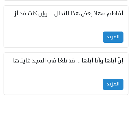
أفاطم مهلا بعض هذا التدلل … وإن كنت قد أزمعت صرمي فأجملي
المزید
إنّ أباها وأبا أباها … قد بلغا في المجد غايتاها
المزید