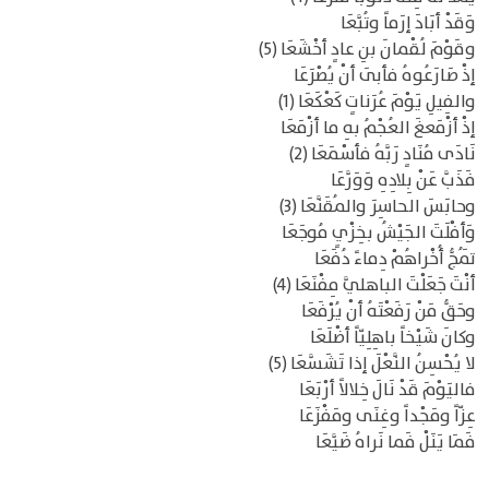
وَقَدْ أبَادَ إرَماً وتُبَّعَا
وقَوْمَ لُقْمانَ بنِ عادٍ أخْشَعَا (5)
إذْ صَارَعُوهُ فأبَى أنْ يُصْرَعَا
والفِيلِ يَوْمَ عُرَناتٍ كَعْكَعَا (1)
إذْ أزْمَعغَ العُجْمُ بهِ ما أزْمَعَا
نَادَى مُنَادٍ رَبَّهُ فأسْمَعَا (2)
فَذَبَّ عَنْ بِلادِهِ وَوَرَّعَا
وحابَسَ الحاسِرَ والمُقَنَّعَا (3)
وَأفْلَتَ الجَيْشُ بخِزْيٍ مُوجَعَا
تَمُجُّ أُخْراهُمْ دِماءً دُفَعَا
أنْتَ جَعَلْتَ الباهليَّ مِفْنَعَا (4)
وحَقُّ مَنْ رَفَعْتَهُ أنْ يُرْفَعَا
وكانَ شَيْخاً باهِلِيّاً أضْلَعَا
لا يُحْسِنُ النَّعْلَ إذا تَشَسَّعَا (5)
فاليَوْمَ قَدْ نَالَ خِلالاً أرْبَعَا
عِزّاً ومَجْداً وغِنَى ومَفْزَعَا
فَمَا يَنَلْ فَما نَراهُ ضَيَّعَا