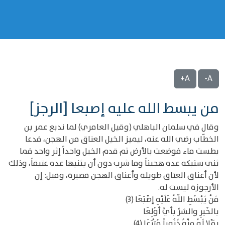
A+
A-
من يبسط الله عليه إصبعا [الرجز]
وقال في سلمان الباهلي (وقيل العامري) لما ندبع عمر بن
الخطّاب رضي الله عنه، ليميز الخيل العتاق من الهجن، فدعا
بطست ماء فوضعت بالأرض ثم قدم الخيل واحداً إثر واحد فما
ثنى سنبكه عده هجيناً وما شرب دون أن يثنيها عده عتيقاً، وذلك
لأن أعناق العتاق طويلة وأعناق الهجن قصيرة، وقيل: إن
الأرجوزة ليست له.
مَنْ يَبْسُطِ اللّهُ عَلَيْهِ إصْبَعَا (3)
بالخَيرِ والشرِّ بأيِّ أوُلِعَا
يَمْلا لَهُ مِنْهُ ذَنُوباً مُتْرَعَا (4)