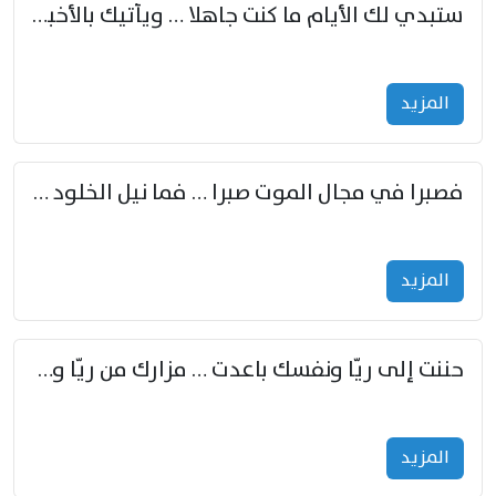
ستبدي لك الأيام ما كنت جاهلا … ويأتيك بالأخبار من لم تزوّد
المزید
فصبرا في مجال الموت صبرا … فما نيل الخلود بمستطاع
المزید
حننت إلى ريّا ونفسك باعدت … مزارك من ريّا وشعباكما معا
المزید