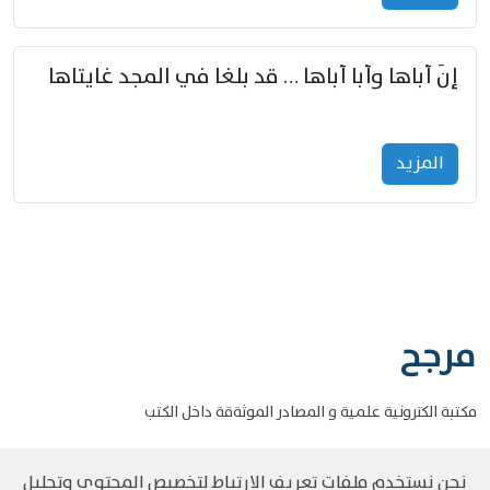
إنّ أباها وأبا أباها … قد بلغا في المجد غايتاها
المزید
مرجح
مكتبة الكترونية علمية و المصادر الموثةقة داخل الكتب
نحن نستخدم ملفات تعريف الارتباط لتخصيص المحتوى وتحليل