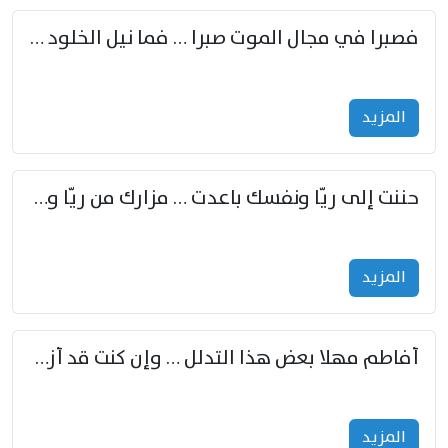
فصبرا في مجال الموت صبرا … فما نيل الخلود بمستطاع
المزید
حننت إلى ريّا ونفسك باعدت … مزارك من ريّا وشعباكما معا
المزید
أفاطم مهلا بعض هذا التدلل … وإن كنت قد أزمعت صرمي فأجملي
المزید