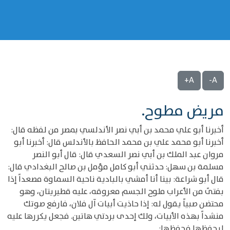
A+
A-
مريض مطوح.
أخبرنا أبو علي محمد بن أبي نصر الأندلسي بمصر من لفظه قال:
أخبرنا أبو محمد علي بن محمد الحافظ بالأندلس قال: أخبرنا أبو
مروان عبد الملك بن أبي نصر السعدي قال: قال أبو النصر
مسلمة بن سهل: حدثني أبو كامل مؤمل بن صالح البغدادي قال:
قال أبو شراعة: بينا أنا أمشي بالبادية ناحية السماوة مصعداً إذا
بفتىً من الأعراب ملوح الجسم معروقه، عليه قطيريتان، وهو
محتضن صبياً يقول له: إذا حاذيت أبيات آل فلان، فارفع صوتك
منشداً بهذه الأبيات، ولك إحدى بردتي هاتين. فجعل يكررها عليه
ليحفظها فحفظها: