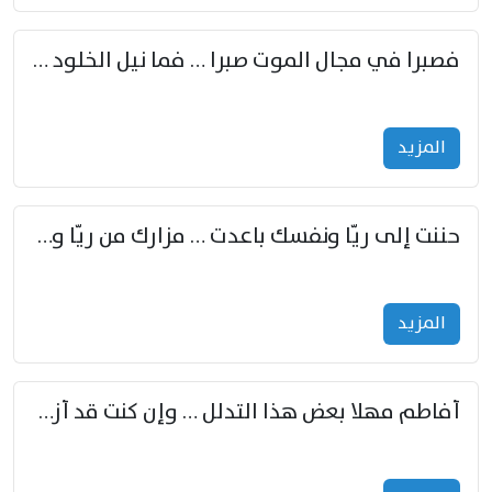
فصبرا في مجال الموت صبرا … فما نيل الخلود بمستطاع
المزید
حننت إلى ريّا ونفسك باعدت … مزارك من ريّا وشعباكما معا
المزید
أفاطم مهلا بعض هذا التدلل … وإن كنت قد أزمعت صرمي فأجملي