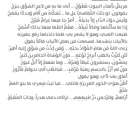
مريضٌ بأفناءِ البيوتِ مُطَوَّحُ، ... أبى ما بهِ من لاعِجِ الشوْق يبرَحُ.
يقولونَ: لو جئتَ النَّطاسيّ عل ما ... تَشكّاهُ من آلام وَجدكَ يُمصَحُ.
وَلَيسَ دوَاءَ الدّاءِ إلاّ بخيلَةٌ ... أضرّ بِنا فيها غرامٌ مُبَرِّحُ.
إذا ما سألْناها وِصَالاً تُنِيلُهُ ... فصُمُّ الصَّفا منها بذلك أسْمَحُ.
فتبعت الصبي، وهو لا يشعر بي، فلما حاذباها رفع عقيرته
بالأبيات ينشدها، فسمعت من بعض الأبيات قائلاَ يقول:
رَعى اللهُ مَن هامَ الفُؤادُ بحبّهِ، ... وَمَن كِدْتُ من شوْقٍ إليه أطيرُ.
لَئِن كَثُرَتْ بالقلبِ أبراحُ لَوْعَةٍ، ... فإنّ الوُشاةَ الحاضرينَ كَثيرُ.
يمشُّونَ، يستشرونَ غَيظاَ وَشِرّةً، ... وما منهمُ إلاّ أبلُّ غيورُ.
فإنْ لم أزُرْ بالجسمِ رهبَةَ مُرْصَدٍ، ... فَبالقَلبِ آتي نحوكمْ فَأزُورُ.
أفاق بعد لأي، وهو يقول:
أظُنّ هوَى الخودِ الغرِيرَةِ قاتلي، ... فيا ليتَ شِعري ما بنو العمّ
صُنّعُ.
أرَاهمْ، وللرّحمنِ دَرُّ صَنِيعِهِم، ... تراكى دمي هدراً، وخابَ المُضَيَّعُ.