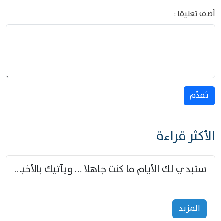
أضف تعليقا :
يُقدِّم
الأكثر قراءة
ستبدي لك الأيام ما كنت جاهلا … ويأتيك بالأخبار من لم تزوّد
المزید