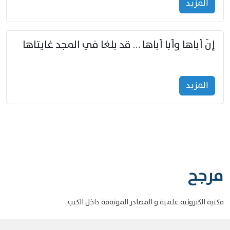
المزید
إنّ أباها وأبا أباها … قد بلغا في المجد غايتاها
المزید
مرجح
مكتبة الكترونية علمية و المصادر الموثةقة داخل الكتب