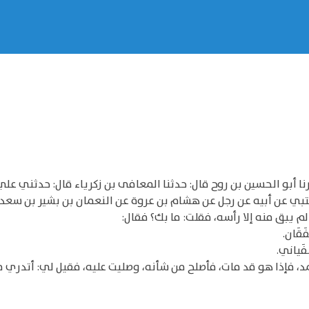
برنا أبو الحسين بن روح قال: حدثنا المعافى بن زكرياء قال: حدثني عل
تبي عن أبيه عن رجل عن هشام بن عروة عن النعمان بن بشير بن سعد 
يبق منه إلا رأسه، فقلت: ما بك؟ فقال:
فَقَان.
َفَياني.
، فإذا هو قد مات، فأصلح من شأنه، وصليت عليه، فقيل لي: أتدري م