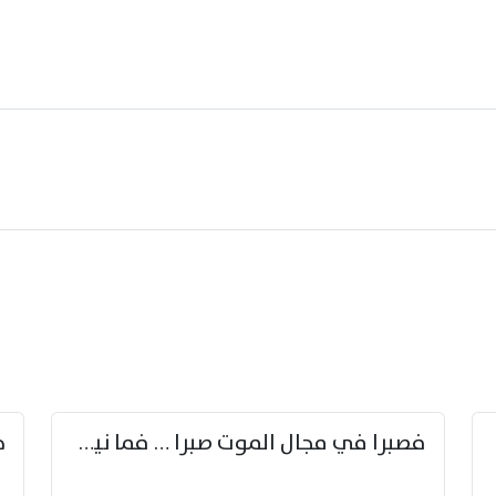
زوّد
فصبرا في مجال الموت صبرا … فما نيل الخلود بمستطاع