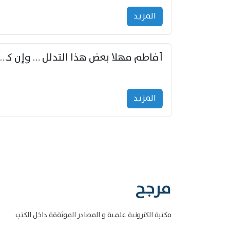
المزید
أفاطم مهلا بعض هذا التدلل … وإن كنت قد أزمعت صرمي فأجملي
المزید
مرجح
مكتبة الكترونية علمية و المصادر الموثةقة داخل الكتب