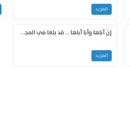
المزید
إنّ أباها وأبا أباها … قد بلغا في المجد غايتاها
المزید