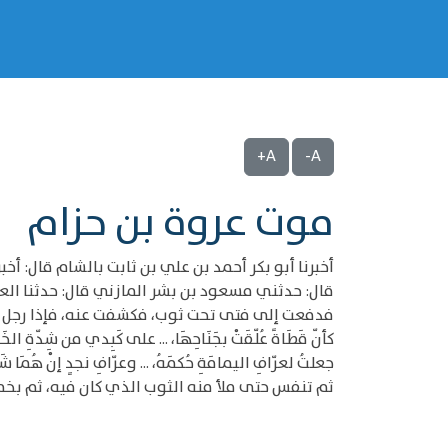
A+
A-
موت عروة بن حزام
أخبرنا أبو بكر أحمد بن علي بن ثابت بالشام قال: أخ
قال: حدثني مسعود بن بشر المازني قال: حدثنا الع
فدفعت إلى فتى تحت ثوب، فكشفت عنه، فإذا رجل لم 
كأنّ قَطَاةً عُلّقَتْ بجَنَاحِهَا، ... على كَبِدي من شِدّةِ الخَ
جعلتُ لعرّافِ اليمامَةِ حُكمَهُ، ... وعرّافِ نجدٍ إنْ هُمَا ش
ثم تنفس حتى ملأ منه الثوب الذي كان فيه، ثم بخمد