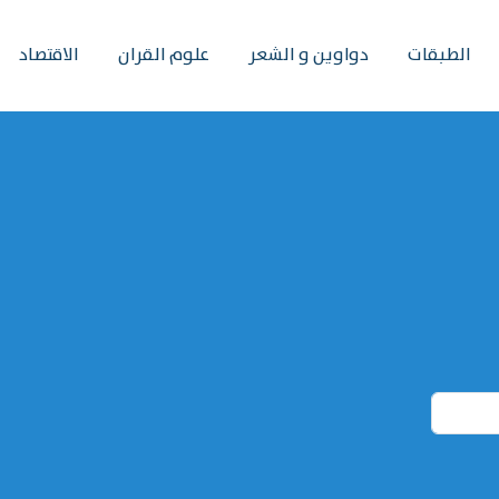
الطبقات
دواوين و الشعر
علوم القران
الاقتصاد