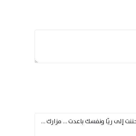
حننت إلى ريّا ونفسك باعدت … مزارك من ريّا وشعباكما معا