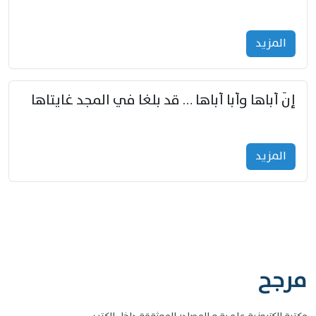
المزید
إنّ أباها وأبا أباها … قد بلغا في المجد غايتاها
المزید
مرجح