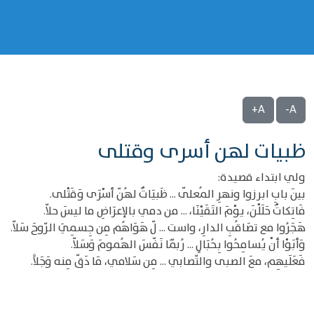
A+
A-
ظبيات لهن أسرى وقتلى
ولي ابتداء قصيدة:
بينَ بابِ ابرزوا ونهرِ المُعلّى ... ظَبيَاتٌ لهُنّ أسْرَى وَقَتْلى.
فَاتِكاتٌ حَلَلْنَ، يوْمَ التَقَيْنَا، ... من دمي بالإعرَاضِ ما ليسَ حلاّ.
هَجَرُوا مع تصَاقُبِ الدارِ، واست ... لّ هَوَاهُم مِن جِسمِيَ الرّوحَ سَلاّ.
وَأبَوْا أنْ يُسامِحُوا بِحُبَالٍ ... رُبّمَا نَفّسَ الهُمومَ وَسَلاّ.
فَعَلَيهِم، معَ الصبى والتّصابي ... مِن سَلامي، مَا دَقّ مِنه وَجَلاَّ.