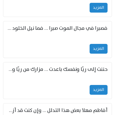
المزید
فصبرا في مجال الموت صبرا … فما نيل الخلود بمستطاع
المزید
حننت إلى ريّا ونفسك باعدت … مزارك من ريّا وشعباكما معا
المزید
أفاطم مهلا بعض هذا التدلل … وإن كنت قد أزمعت صرمي فأجملي