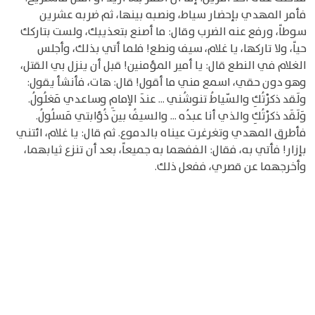
فأمر المهدي بإحضار سياط، ونصبه بينها، ثم ضربه عشرين
سوطاً، ورفع عنه الضرب وقال: ما أصنع بتعذيبك، ولست بتاركك
حياً، ولا تاركها، يا غلام، سيف ونطع! فلما أتي بذلك، وأجلس
الغلام في النطع قال: يا أمير المؤمنين! قبل أن ينزل بي القتل،
وهو دون حقي، اسمع مني ما أقول! قال: هات، فأنشأ يقول:
ولَقد ذكرْتُكِ والسّياطُ تنوشُني ... عندَ الإمامِ وساعدي مَغلُولُ.
وَلَقَد ذكرْتُكِ والذي أنا عبدُه ... والسيفُ بينَ ذُؤابتي مَسلُولُ.
فأطرق المهدي وتغرغرت عيناه بالدموع. ثم قال: يا غلام، ائتني
بإزار! فأتي به، فقال: الففهما به جميعاً، بعد أن تنزع ثيابهما،
وأخرجهما عن قصري، ففعل ذلك.