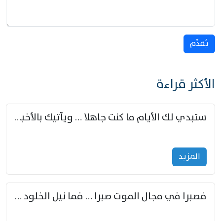
يُقدِّم
الأكثر قراءة
ستبدي لك الأيام ما كنت جاهلا … ويأتيك بالأخبار من لم تزوّد
المزید
فصبرا في مجال الموت صبرا … فما نيل الخلود بمستطاع