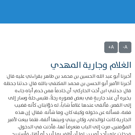
A+
A-
الغلام وجارية المهدي
أخبرنا أبو عبد الله الحسين بن محمد بن طاهر بقراءتي عليه قال:
أخبرنا الأمير أبو الحسن بن محمد المكتفي بالله قال: حدثنا جحظة
قال: حدثني ابن أخت الحاركي: أن خادماً ممن خدم أباه جاءه
يخبره أن عند جاريةٍ في بعض قصوره رجلاً، فلبس حلةً وسار إلى
إلى القصر، فألفى عندها غلاماً شاباً، له ذؤابتان، كأنه قضيب
فضة، فسأله عن دخوله وكيف كان، وما شأنه. فقال: إن هذه
الجارية كانت لوالدتي، وكان بيني وبينها ألفة، فلما بيعت لأمير
المؤمنين، صرت إلى الباب متعرضاً لها، فأذنت في الدخول،
فدخلت على أحد أمرين: إما أن أظفر بما أريد أو أقتل فأستريح.