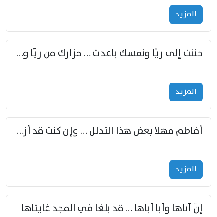
المزید
حننت إلى ريّا ونفسك باعدت … مزارك من ريّا وشعباكما معا
المزید
أفاطم مهلا بعض هذا التدلل … وإن كنت قد أزمعت صرمي فأجملي
المزید
إنّ أباها وأبا أباها … قد بلغا في المجد غايتاها