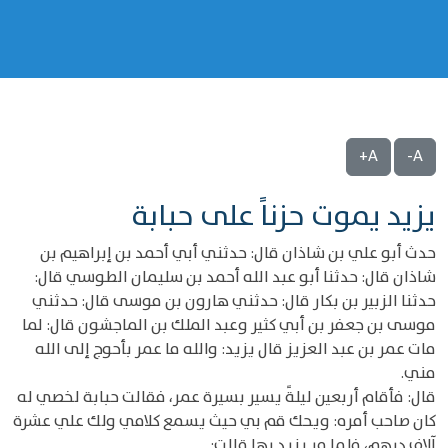
A+
A-
يزيد يموت حزناً على حبابة
حدث أبو علي بن شاذان قال: حدثني أبي أحمد بن إبراهيم بن
شاذان قال: حدثنا أبو عبد الله أحمد بن سليمان الطوسي قال:
حدثنا الزبير بن بكار قال: حدثني هارون بن موسى قال: حدثني
موسى بن جعفر بن أبي كثير وعبد الملك بن الماجشون قال: لما
مات عمر بن عبد العزيز قال يزيد: والله ما عمر بأحوج إلى الله
مني.
قال: فأقام أربعين ليلةً يسير بسيرة عمر، فقالت حبابة لخصي له
كان صاحب أمره: ويحك قم بي حيث يسمع كلامي ولك علي عشرة
آلاف درهم، فلما مر يزيد بها قالت: