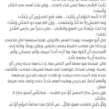
بَكَيتُ الصِّبي جهلاً فمن شاء لامني ... ومَن شاءَ آسى في البُكاءِ
وأسعَدا.
ألا لا تَلُمه اليَوْمَ أن يَتَلَبّدا ... فقَد مُنِعَ المَحزُونُ أن يَتَجَلّدا.
وَما العَيشُ إلاّ ما تَلَذُّ وتَشتَهي ... وإنْ لامَ فيهِ ذو الشنّانِ وَفَنّدا.
إذا كنتَ عِزْهاةً عن اللهوِ والصِّبي ... فكن حجراً من يابِس الصّخرِ
جَلمَدا.
قال أبو موسى: وهذا الشعر للأحوص، فلما سمعها قال للخصي:
ويحك! قل لصاحب الشرط يصلي بالناس. وقال يوماً: والله إني
لأستحيي أن أخلوا بها، ولا أرى أحداً غيرها، وأمر ببستان، وأمر
بحاجبه أن لا يعلمه بأحد.
قال: فبينما هو معها أسر الناس بها، إذ حذفها بحبة رمان، أو
بعنبة، وهي تضحك، فوقعت في فيها فشرقت فماتت، فأقامت
عنده في البيت حتى جيفت، او طادت تجيف، ثم خرج فدفنها،
وأقام أياماً، ثم خرجن وهليه الهم بادياً، حتى وقف على قبرها
فقال:
فإن تسلُ عنكِ النفسُ أوْ تدع الصِّبي ... فباليَأسِ أسلو عنكِ لا
بالتّجَلّدِ.
وَكُلُّ خَلِيلٍ لامَتني فهوَ قائِلٌ ... من أجِلكِ هذا هامَةُ اليوْمِ أوْ غَدِ.