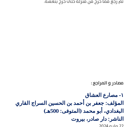
ثم رجع فما خرج من منزله حتى خرج بنعشه.
مصادر و المراجع :
مصارع العشاق
١-
المؤلف: جعفر بن أحمد بن الحسين السراج القاري
البغدادي، أبو محمد (المتوفى: 500هـ)
الناشر: دار صادر، بيروت
22 مايو 2024