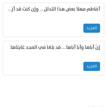
أفاطم مهلا بعض هذا التدلل … وإن كنت قد أزمعت صرمي فأجملي
المزید
إنّ أباها وأبا أباها … قد بلغا في المجد غايتاها
المزید