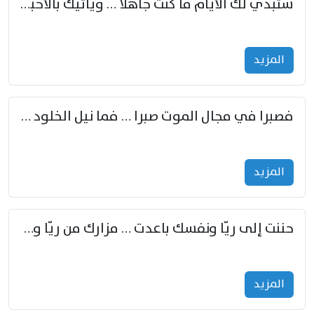
ستبدي لك الأيام ما كنت جاهلا … ويأتيك بالأخبار من لم تزوّد
المزید
فصبرا في مجال الموت صبرا … فما نيل الخلود بمستطاع
المزید
حننت إلى ريّا ونفسك باعدت … مزارك من ريّا وشعباكما معا
المزید