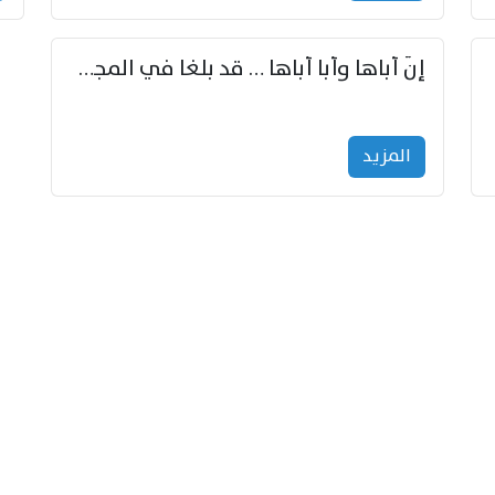
إنّ أباها وأبا أباها … قد بلغا في المجد غايتاها
المزید