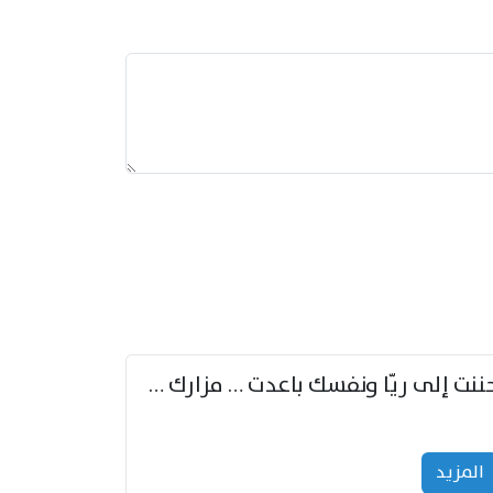
حننت إلى ريّا ونفسك باعدت … مزارك من ريّا وشعباكما معا
المزید