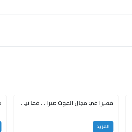
زوّد
فصبرا في مجال الموت صبرا … فما نيل الخلود بمستطاع
المزید