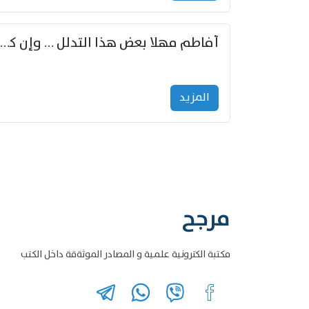
أفاطم مهلا بعض هذا التدلل … وإن كنت قد أزمعت صرمي فأجملي
المزید
مرجح
مكتبة الكترونية علمية و المصادر الموثةقة داخل الكتب