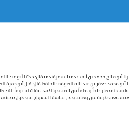
برنا أبو صالح محمد بن أبي عدي السمرقندي قال: حدثنا أبو عبد الله 
نا أبو محمد جعفر بن عبد الله الصوفي الحافظ قال: قال أبو حمزة 
 عليه، حتى صار جلداً وعظماً من الضنى والكمد. فقلت له يوماً: لقد
 أن يعصيه معي طرفة عين وصانني عن نجاسة الفسوق في طول صحبتي له