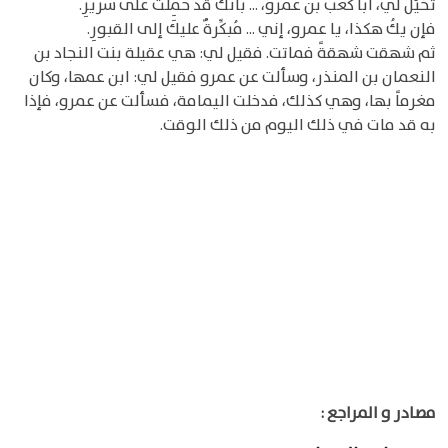
تخيَّلَ لي، أبا كعب بن عمرو، ... بأنَّك قد حُمِلتَ على سريرِ.
فإن يكُ هكذا، يا عمرو، إني ... مُبكِّرةٌ عليكَ إلى القبورِ.
ثم شهقت شهقةً فماتت. فقيل لي: هي عقيلة بنت النجاد بن
النعمان بن المنذر، وسألت عن عمرو فقيل لي: ابن عمها، وكان
مغرماً بها، وهي كذلك، فدخلت اليمامة، فسألت عن عمرو، فإذا
به قد مات في ذلك اليوم من ذلك الوقت.
مصادر و المراجع :