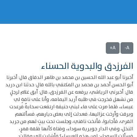
A+
A-
الفرزدق والبدوية الحسناء
أخبرنا أبو عبد الله الحسين بن محمد بن طاهر الدقاق قال: أخبرنا
أبو الحسن أحمد بن محمد بن المكتفي بالله قال: حدثنا ابن دريد
قال: أخبرني الرياشي، يرفعه عن الفرزدق، قال: أبق غلام لرجلٍ
من نشهل فخرجت في طلبه أريد اليمامه، وأنا على ناقةٍ لي
عيساء، فلما صرت على ماء لبني حنيفة ارتفعت سحابةٌ فرعدت
وبرقت وأرخت عزاليها، فعدلت إلى بعض ديارهم، فسألتهم
القرى، فأجابوا، فأنخت ناقتي، وجلست تحت بيتٍ لهم من جريد
النخل، وفي الدار جويرية سوداء، وفتاة كأنها فلقة قمرٍ،
فسألت السوداء: لمن هذه العيساء؟ فأشارت إلي وقالت: