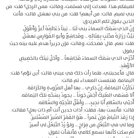
لضيفكم هذا. فعدلت إلي فسلمت، وقالت: ممن الرجل؟ قلت: من
بني تميم. قالت: من أيهم؟ قلت: من بني نهشل. قالت: فأنت
الذين يقول لكم الفرزدق:
إنّ الذي سَمَكَ السماءَ بنى لَنَا ... بَيتاً دَعَائِمُهُ أعزُّ وَأَطْوَلُ.
بَيْتٌ زرَارَةُ محْتَبٍ بِفِنَائِهِ ... ومُجاشِعٌ وأبو الفَوَارِسِ نهشَلُ.
قلت: نعم. قال: فضحكت، وقالت: فإن جريراً هدم عليه بيته حيث
يقول:
أخْزَى الذي سَمَكَ السماءَ مُجَاشِعاً ... وأحَلّ بَيتَكَ بالحَضِيضِ
الأوْهَدِ.
قال: فأعجبتني، فلما رأت ذلك في عيني قالت: أين تؤم؟ قلت:
اليمامة. فتنفست الصعداء ثم قالت:
تَذَكَّرْتُ اليَمامَةَ، إنَّ ذِكري ... بِها أهلَ المُرُوءةِ والكَرَامَة.
ألا فَسَقى المَلِيكُ أجَشَّ جَوناً ... يجودُ بِسَحّهِ تلكَ اليَمامَه.
أُحيّي بالسّلامِ أبَا نجِيدٍ، ... وأهْلٌ للتّحِيّةِ والسّلامَه.
قالت: فأنست بها، فقلت: أذات خدين أنت أم ذات بعلٍ؟ فقالت:
إذا رَقَدَ النّيامُ فإنّ عَمراً ... هُوَ القَمَرُ المُنيرُ المُسْتَنيرُ.
وما لي في التّبَعّلِ من مِرَاحٍ ... ولوْ رُدّ التّبَعّلُ لي أسيرُ.
ثم سكت كأنها تسمع كلامي فأنشأت تقول: