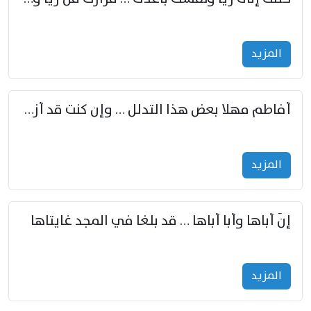
المزید
أفاطم مهلا بعض هذا التدلل … وإن كنت قد أزمعت صرمي فأجملي
المزید
إنّ أباها وأبا أباها … قد بلغا في المجد غايتاها
المزید