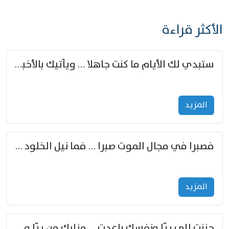
الأكثر قراءة
ستبدي لك الأيام ما كنت جاهلا … ويأتيك بالأخبار من لم تزوّد
المزید
فصبرا في مجال الموت صبرا … فما نيل الخلود بمستطاع
المزید
حننت إلى ريّا ونفسك باعدت … مزارك من ريّا وشعباكما معا