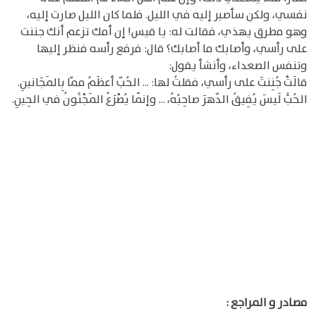
نفسي، ولكن سأصير إليه في الليل. فلما كان الليل صارت إليه،
وهو مطرق يهذي، فقالت له: يا قيس! إن أمك تزعم أنك جننت
على رأسي، وأصابك ما أصابك؟ قال: فرفع رأسه فنظر إليها
وتنفس الصعداء، وأنشأ يقول:
قالَتْ جُنِنتَ على رأسي، فقلتُ لها: ... الحُبّ أعظَمُ ممّا بِالمَجَانينِ.
الحُبُّ لَيسَ يُفِيقُ الدّهرَ صاحِبُهُ، ... وإنّما يُصْرَعُ المَجْنُونُ في الحِينِ.
مصادر و المراجع :