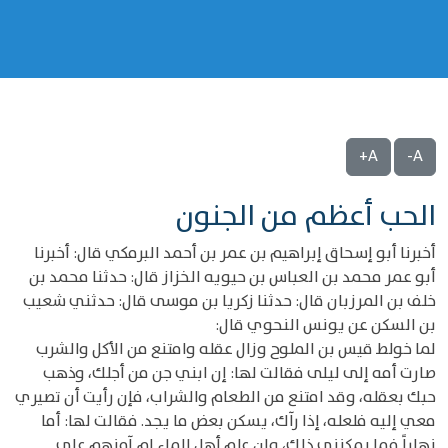
A+
A-
الحب أعظم من الجنون
أخبرنا أبو إسحاق إبراهيم بن عمر بن أحمد البرمكي قال: أخبرنا
أبو عمر محمد بن العباس بن حيويه الخزاز قال: حدثنا محمد بن
خلف بن المرزبان قال: حدثنا زكريا بن موسى قال: حدثني شعيب
بن السكن عن يونس النحوي قال:
لما خولط قيس بن الملوح وزال عقله وامتنع من الأكل والشرب
صارت أمه إلى ليلى فقالت لها: إن ابني جن من أجلك، وذهب
حبك بعقله، وقد امتنع من الطعام والشراب، فإن رأيت أن تصيري
معي إليه فلعله، إذا رآك، يسكن بعض ما يجد. فقالت لها: أما
نهاراً فما يمكنني ذلك، وإن علم أهل الماء لم آمنهم على