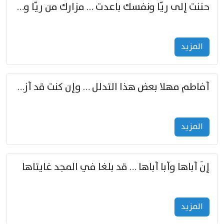
حننت إلى ريّا ونفسك باعدت … مزارك من ريّا وشعباكما معا
المزید
أفاطم مهلا بعض هذا التدلل … وإن كنت قد أزمعت صرمي فأجملي
المزید
إنّ أباها وأبا أباها … قد بلغا في المجد غايتاها
المزید