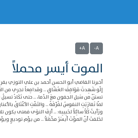
A+
A-
الموت أيسر محملاً
أخبرنا القاضي أبو الحسن أحمد بن علي التوزي بقراء
إلّو شَهِدتَ مَوَاقِفَ العُشّاقِ ... ومَدامِعاً تجري من الآ
تستَنّ من سَيل الجفون معَ الدِّما، ... حتى تَكَادُ تسيلُ ب
لمّا تَقارَبَتِ النفوسُ لفُرْقَةً ... والتَفّتِ الأعْنَاقُ بالأعناق
ورَأيتُ كُلاً سائِلاً لحَبِيبِه: ... أزِفَ النوَى فمتى يكون تلا
لحَلفتَ أنّ الموْتَ أيسَرُ محْمَلاً ... من يوْم توديعٍ ويوْم 