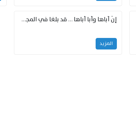
إنّ أباها وأبا أباها … قد بلغا في المجد غايتاها
المزید