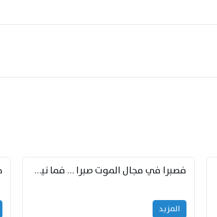
زوّد
فصبرا في مجال الموت صبرا … فما نيل الخلود بمستطاع
المزید