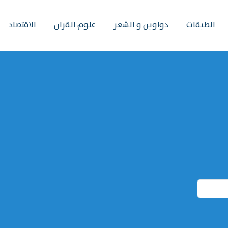
الطبقات
دواوين و الشعر
علوم القران
الاقتصاد