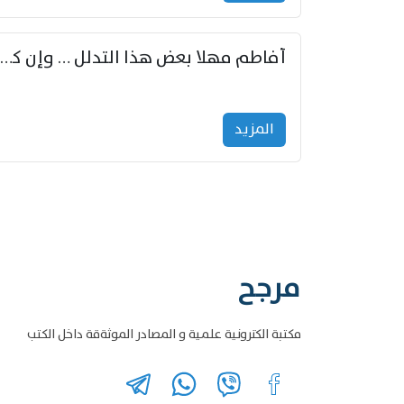
أفاطم مهلا بعض هذا التدلل … وإن كنت قد أزمعت صرمي فأجملي
المزید
مرجح
مكتبة الكترونية علمية و المصادر الموثةقة داخل الكتب