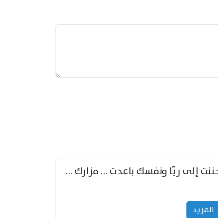
حننت إلى ريّا ونفسك باعدت … مزارك من ريّا وشعباكما معا
المزید