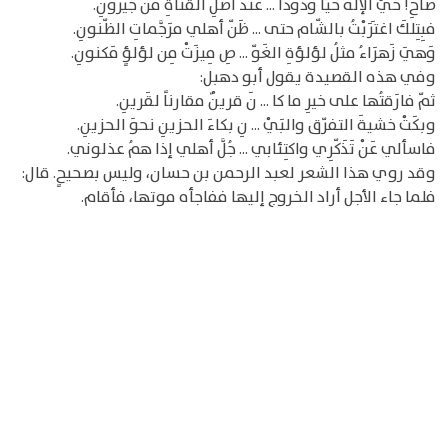
صاحِ! حَيَّ الإلهُ حَيّاً وَدُوداً ... عندَ أصْلِ القَنَاةِ من جَيرُونِ.
فبِتِلكَ اغتَرَبْتُ بالشّام حتى ... ظَنّ أهلي مرَجَّماتِ الظّنونِ.
وَهيَ زَهرَاءُ مثلُ لؤلؤةِ الغَوّ ... صِ مِيزَتْ مِن لؤلؤٍ مَكنونِ.
وفي هذه القصيدة يقول أبو دهبل:
ثمّ فارَقتُها على خيرِ ما كا ... نَ قرينٌ مقارناً لقَرينِ.
وبكَتْ خشيةَ التفرّق والبَيْ ... نِ بكاءَ الحزينِ نحوَ الحزينِ.
فاسألي عَنْ تَذَكّرِي واكتِئابي ... جُلَّ أهلي إذا همُ عذلوني.
وقد روي هذا الشعر لعبد الرحمن بن حسان، وليس بصحيحٍ. قال:
فلما جاء الأجل أراد الخروج إليها ففاجأه موتها، فأقام.