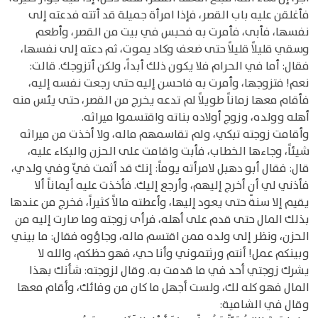
فأغلقن عليه باب القصر، فإذا امرأة جميلة قد أتته فدعته إلى
نفسها، فأبى، فأمرت به فحبس في بيت من القصر، وأطعم
وسقي قليلاً قليلاً حتى ضعف وكاد يموت، ثم دعته إلى نفسها،
فقال: أما في الحرام فلا يكون ذلك أبداً، ولكن أتزوجك. قالت:
نعم! فتزوجها، وأمرت به فاحسن إليه حتى رجعت نفسه إليه،
فأقام معها زماناً طويلاً لم تدعه يخرج من القصر، حتى يئس منه
أهله وولده، وزوج أولاده بناته واقتسموا ميراثه.
وأقامت زوجته تبكي، ولم تقاسمهم ماله، ولا أخذت من ميراثه
شيئاً، وجاءها الخطاب، فأبت واقامت على الحزن والبكاء عليه،
قال: فقال أبو دهبل لامرأته يوماً: إنك قد أثمت فيّ وفي ولدي،
فأذني لي أن أخرج إليهم، وأرجع إليك. فأخذت عليه أيماناً ألا
يقيم إلا سنةً حتى يعود إليها، وأعطته مالاً كثيراً، فخرج من عندها
بذلك المال حتى قدم على أهله، فرأى زوجته وما صارت إليه من
الحزن، ونظر إلى ولده ممن اقتسم ماله، وجاؤوه فقال: ما بيني
وبينكم عمل! أنتم ورثتموني وأنا حي، فهو حظكم، والله لا
يشرك زوجتي أحد في ما قدمت به. وقال لزوجته: شأنك بهذا
المال فهو كله لك، ولست أجهل ما كان من وفائك، وأقام معها
وقال في الشامية: