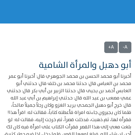
A+
A-
أبو دهبل والمرأة الشامية
أخبرنا أبو محمد الحسن بن محمد الجوهري قال: أخبرنا أبو عمر
محمد بن العباس قال: حدثنا محمد بن خلف قال: حدثني أبو
العابس أحمد بن يحيى قال: حدثنا الزبير بن أبي بكر قال: حدثني
عمي مصعب بن عبد الله قال: حدثني إبراهيم بن أبي عبد الله
قال: خرج أبو دهبل الجمحي يريد الغزو وكان رجلاً جميلاً صالحاً،
فلما كان يجيرون جاءته امراة فأعطته كتاباً، فقالت له: اقرأ هذا!
فقرأه لها، ثم ذهبت، فدخلت قصراً، ثم خرجت إليه، فقالت له: لو
بلغت معي إلى هذا القصر فقرأت الكتاب على امرأة فيه كان لك
أجر، إن شاء الله. فبلغ امعها القصر، فلما دخل، إذا فيه جوار كثيرة،