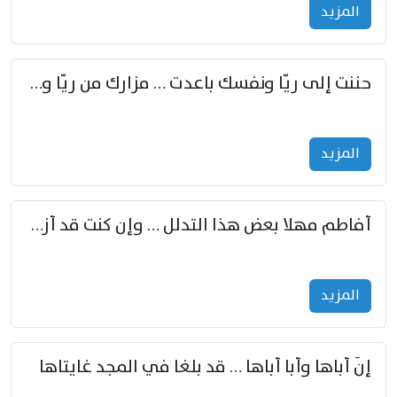
المزید
حننت إلى ريّا ونفسك باعدت … مزارك من ريّا وشعباكما معا
المزید
أفاطم مهلا بعض هذا التدلل … وإن كنت قد أزمعت صرمي فأجملي
المزید
إنّ أباها وأبا أباها … قد بلغا في المجد غايتاها