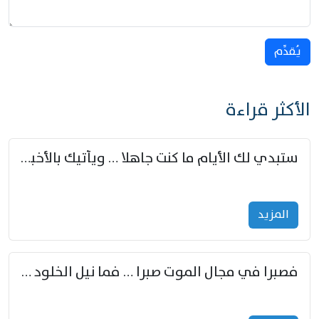
يُقدِّم
الأكثر قراءة
ستبدي لك الأيام ما كنت جاهلا … ويأتيك بالأخبار من لم تزوّد
المزید
فصبرا في مجال الموت صبرا … فما نيل الخلود بمستطاع