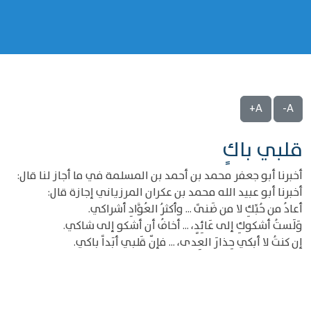
A+
A-
قلبي باكٍ
أخبرنا أبو جعفر محمد بن أحمد بن المسلمة في ما أجاز لنا قال:
أخبرنا أبو عبيد الله محمد بن عكران المرزياني إجازة قال:
أعادُ من حُبِّكِ لا من ضَنىً ... وأكثرُ العُوَّادِ أشراكي.
وَلَستُ أشكوكِ إلى عَائِدٍ، ... أخافُ أن أشكو إلى شاكي.
إن كنتُ لا أبكي حِذارَ العِدى، ... فإنّ قَلبي أبَداً باكي.