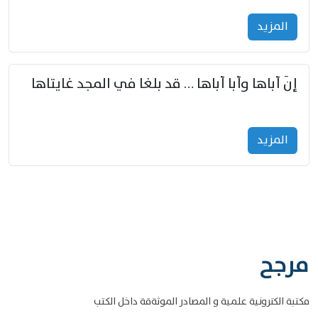
المزید
إنّ أباها وأبا أباها … قد بلغا في المجد غايتاها
المزید
مرجح
مكتبة الكترونية علمية و المصادر الموثةقة داخل الكتب