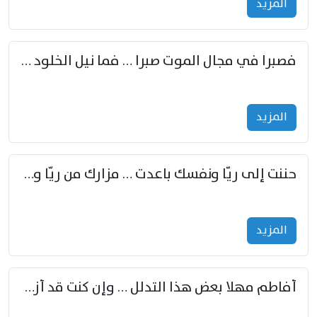
المزید
فصبرا في مجال الموت صبرا … فما نيل الخلود بمستطاع
المزید
حننت إلى ريّا ونفسك باعدت … مزارك من ريّا وشعباكما معا
المزید
أفاطم مهلا بعض هذا التدلل … وإن كنت قد أزمعت صرمي فأجملي