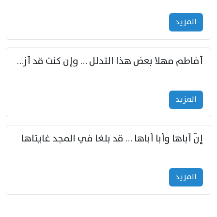
المزید
أفاطم مهلا بعض هذا التدلل … وإن كنت قد أزمعت صرمي فأجملي
المزید
إنّ أباها وأبا أباها … قد بلغا في المجد غايتاها
المزید