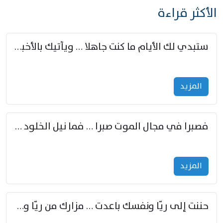
الأكثر قراءة
ستبدي لك الأيام ما كنت جاهلا … ويأتيك بالأخبار من لم تزوّد
المزید
فصبرا في مجال الموت صبرا … فما نيل الخلود بمستطاع
المزید
حننت إلى ريّا ونفسك باعدت … مزارك من ريّا وشعباكما معا