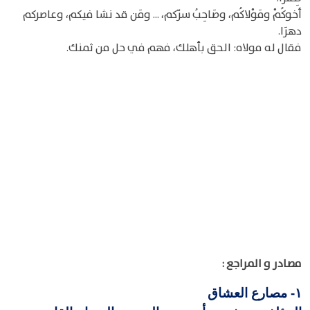
أخوكُمْ ومَوْلاكُم، وصَاحِبُ سرّكم، ... ومَن قد نشا فيكم، وعاصركم
دهرَا.
فقال له مولاه: الحق بأهلك، فهم في حل من ثمنك.
مصادر و المراجع :
مصارع العشاق
١-