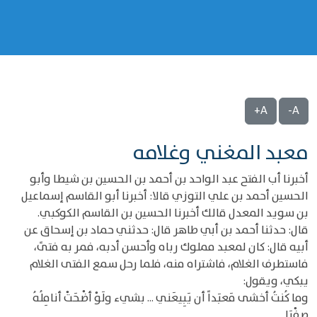
A+
A-
معبد المغني وغلامه
أخبرنا أب الفتح عبد الواحد بن أحمد بن الحسين بن شيطا وأبو
الحسين أحمد بن علي التوزي قالا: أخبرنا أبو القاسم إسماعيل
بن سويد المعدل قالك أخبرنا الحسين بن القاسم الكوكبي.
قال: حدثنا أحمد بن أبي طاهر قال: حدثني حماد بن إسحاق عن
أبيه قال: كان لمعبد مملوك رباه وأحسن أدبه، فمر به فتىً،
فاستطرف الغلام، فاشتراه منه، فلما رحل سمع الفتى الغلام
يبكي، ويقول:
وما كُنتُ أخشى مَعبَداً أن يَبِيعَني ... بشيء ولَوْ أضْحَتْ أنامِلُهُ
صِفْرَا.