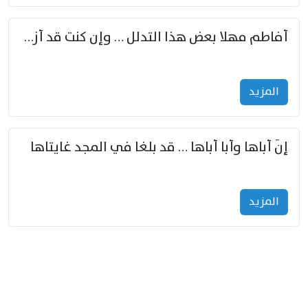
أفاطم مهلا بعض هذا التدلل … وإن كنت قد أزمعت صرمي فأجملي
المزید
إنّ أباها وأبا أباها … قد بلغا في المجد غايتاها
المزید