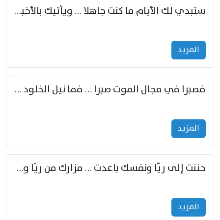
ستبدي لك الأيام ما كنت جاهلا … ويأتيك بالأخبار من لم تزوّد
المزید
فصبرا في مجال الموت صبرا … فما نيل الخلود بمستطاع
المزید
حننت إلى ريّا ونفسك باعدت … مزارك من ريّا وشعباكما معا
المزید