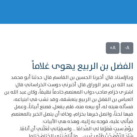
A+
A-
الفضل بن الربيع يهوى غلاماً
وبالإسناد قال: أخبرنا الحسين بن القاسم قال: حدثنا أبو محمد
عبد الله بن عمر الوراق قال: أخبرني دوست الخراساني قال:
اشترى خزام صاحب دواب المعتصم خادماً نظيفاً، وكان عبد الله بن
العباس بن الفضل بن الربيع يتعشقه، وقد نشب في ابتياعه،
فسأله هبته له، أو بيعه منه، فلم يفعل، فصنع أبياتاً، وعمل
فيها لحناً، واتصل خبرها بخزام، وخاف أن يتصل الخبر بالمعتصم
فيأتي عليه، فوجه به إليه، وهذه هي الأبيات:
يوْمُ سبتٍ فَصَرِّفا لي المُدامَا ... واسقِيَاني لَعَلّني أن أنامَا.
شَرّدَ النّوْمَ حُبُّ ظَبْيٍ غَريرٍ، ... ما أُرَاهُ يَرَى الحَرَامَ حَرَاما.