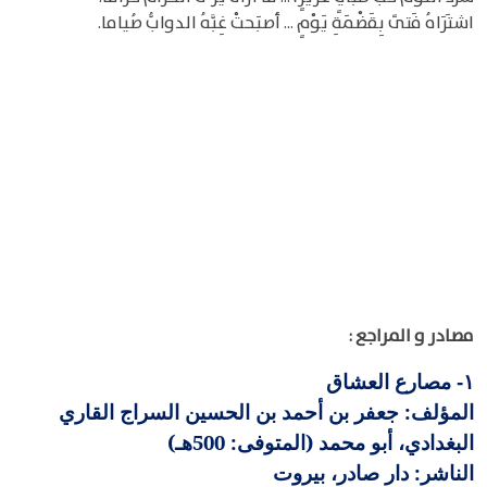
اشتَرَاهُ فَتىً بِقَضْمَةِ يَوْمٍ ... أصبَحتْ غِبَّهُ الدوابُّ صُياما.
مصادر و المراجع :
مصارع العشاق
١-
المؤلف: جعفر بن أحمد بن الحسين السراج القاري
البغدادي، أبو محمد (المتوفى: 500هـ)
الناشر: دار صادر، بيروت