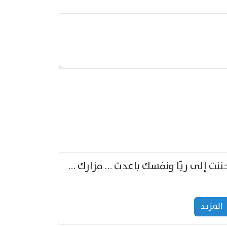
حننت إلى ريّا ونفسك باعدت … مزارك من ريّا وشعباكما معا
المزید