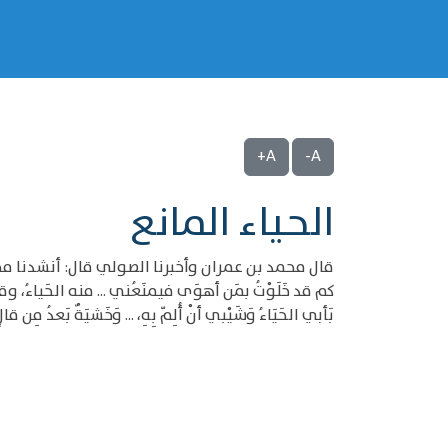
A+
A-
الحياء المانع
قال محمد بن عمران وأخبرنا الصولي قال: أنشدنا م
كم قد خَلَوْتُ بمَن أهوَى فيمنَعُني ... منه الحَياءُ، و
بَأبي الحَيَاءُ وَشَيْبي أنْ أُلِمّ بِهِ، ... وَخَشيَةٌ بَعدُ مِن قا