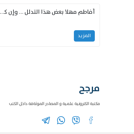
أفاطم مهلا بعض هذا التدلل … وإن كنت قد أزمعت صرمي فأجملي
المزید
مرجح
مكتبة الكترونية علمية و المصادر الموثةقة داخل الكتب