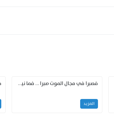
زوّد
فصبرا في مجال الموت صبرا … فما نيل الخلود بمستطاع
المزید