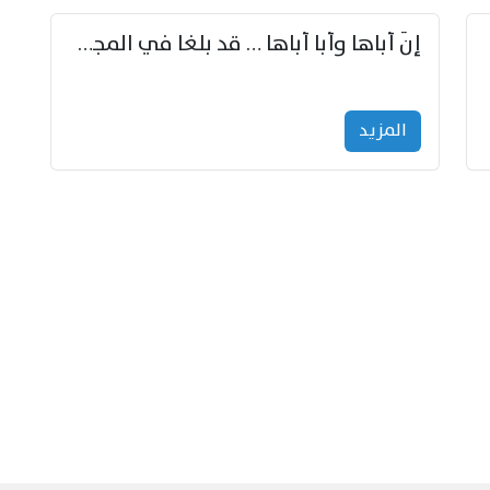
إنّ أباها وأبا أباها … قد بلغا في المجد غايتاها
المزید