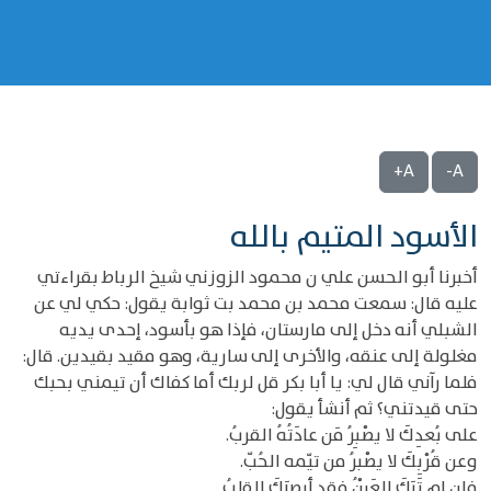
A+
A-
الأسود المتيم بالله
أخبرنا أبو الحسن علي ن محمود الزوزني شيخ الرباط بقراءتي
عليه قال: سمعت محمد بن محمد بت ثوابة يقول: حكي لي عن
الشبلي أنه دخل إلى مارستان، فإذا هو بأسود، إحدى يديه
مغلولة إلى عنقه، والأخرى إلى سارية، وهو مقيد بقيدين. قال:
فلما رآني قال لي: يا أبا بكر قل لربك أما كفاك أن تيمني بحبك
حتى قيدتني؟ ثم أنشأ يقول:
على بُعدِكَ لا يصْبِرُ مَن عادَتُهُ القربُ.
وعن قُرْبِكَ لا يصْبرُ من تيّمه الحُبّ.
فإن لم تَرَكَ العَيْنُ فقد أبصرَكَ القلبُ.