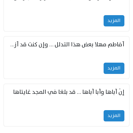
المزید
أفاطم مهلا بعض هذا التدلل … وإن كنت قد أزمعت صرمي فأجملي
المزید
إنّ أباها وأبا أباها … قد بلغا في المجد غايتاها
المزید