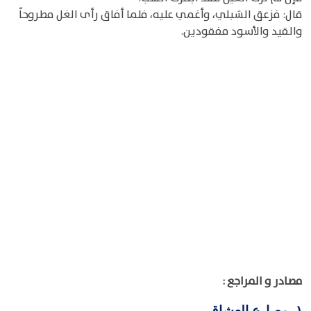
قال: فزعق الشبلي، وأغمي عليه، فلما أفاق رأى الغل مطروحاً
والقيد والأسود مفقودين.
مصادر و المراجع :
مصارع العشاق
١-