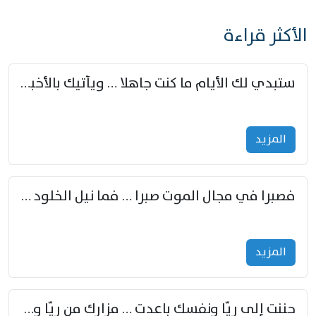
الأكثر قراءة
ستبدي لك الأيام ما كنت جاهلا … ويأتيك بالأخبار من لم تزوّد
المزید
فصبرا في مجال الموت صبرا … فما نيل الخلود بمستطاع
المزید
حننت إلى ريّا ونفسك باعدت … مزارك من ريّا وشعباكما معا