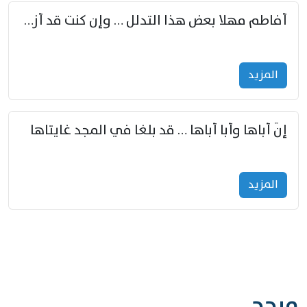
أفاطم مهلا بعض هذا التدلل … وإن كنت قد أزمعت صرمي فأجملي
المزید
إنّ أباها وأبا أباها … قد بلغا في المجد غايتاها
المزید
مرجح