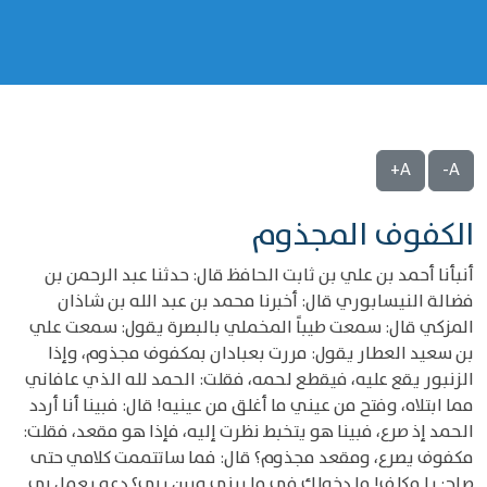
A+
A-
الكفوف المجذوم
أنبأنا أحمد بن علي بن ثابت الحافظ قال: حدثنا عبد الرحمن بن
فضالة النيسابوري قال: أخبرنا محمد بن عبد الله بن شاذان
المزكي قال: سمعت طيباً المخملي بالبصرة يقول: سمعت علي
بن سعيد العطار يقول: مررت بعبادان بمكفوف مجذوم، وإذا
الزنبور يقع عليه، فيقطع لحمه، فقلت: الحمد لله الذي عافاني
مما ابتلاه، وفتح من عيني ما أغلق من عينيه! قال: فبينا أنا أردد
الحمد إذ صرع، فبينا هو يتخبط نظرت إليه، فإذا هو مقعد، فقلت:
مكفوف يصرع، ومقعد مجذوم؟ قال: فما ساتتممت كلامي حتى
صاح: يا مكلف! ما دخولك في ما بيني وبين ربي؟ دعه يعمل بي