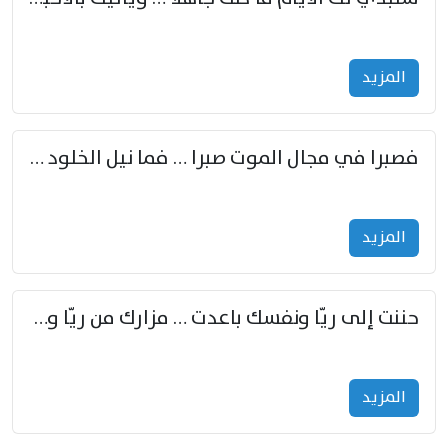
المزید
فصبرا في مجال الموت صبرا … فما نيل الخلود بمستطاع
المزید
حننت إلى ريّا ونفسك باعدت … مزارك من ريّا وشعباكما معا
المزید