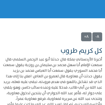
A+
A-
كل كريم طروب
أخبرنا الأردستاني بمكة قال: حدثنا أبو عبد الرحمن السلمي قال:
سمعت الإمام أبا سهل محمد بن سليمان بن روزبة يقول: سمعت
أبا محمد السوري يقول: سمعت أبا العباس محمد بن يزيد
يقول: حدثت أن معاوية قال لعمرو بن العاص: امض بنا إلى هذا
الذي قد تشاغل باللهو في هدم مروءته، نبقي عليه فعله، يريد
عبد الله بن أبي طالب، فدخلا عليه وعنده سائب خاسر، وهو يلقي
على جوار له، فأمر عبد الله الجواري أن يتنحين لدخول معاوية،
وتنحى عبد الله عن سريره لمعاوية، فرفع معاوية عمراً،
فأجلسه إلى جنبه، ثم اقل لعبد الله: عد إلى ما كنت عليه! فأمر