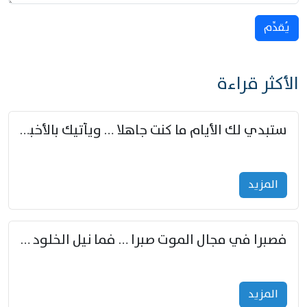
يُقدِّم
الأكثر قراءة
ستبدي لك الأيام ما كنت جاهلا … ويأتيك بالأخبار من لم تزوّد
المزید
فصبرا في مجال الموت صبرا … فما نيل الخلود بمستطاع
المزید