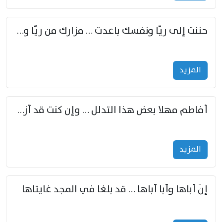
حننت إلى ريّا ونفسك باعدت … مزارك من ريّا وشعباكما معا
المزید
أفاطم مهلا بعض هذا التدلل … وإن كنت قد أزمعت صرمي فأجملي
المزید
إنّ أباها وأبا أباها … قد بلغا في المجد غايتاها