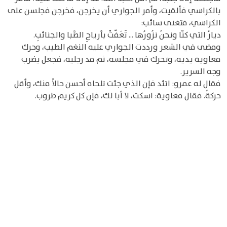
بالكراسي فألقيت، وأمر الجواري أن يخرجن، فخرجن فجلسن على
الكراسي، فتغنى سائب:
ديارُ التي كنّا ونحنُ نزُورُها ... تَعَفّتْ بأرياحِ الصَّبا والجنائبِ.
ومضى في الشعر ورددت الجواري عليه النغم الطيب، وحرك
معاوية يديه، وتحرك في مجلسه، ثم مد رجليه، فجعل يضرب
وجه السرير.
فقال له عمرو: اتئد فإن الذي جئت تلحاه أحسن حالاً منك، وأقل
حركةً. فقال معاوية: اسكت، لا أبا لك، فإن كل كريم طروب.