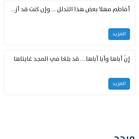
أفاطم مهلا بعض هذا التدلل … وإن كنت قد أزمعت صرمي فأجملي
المزید
إنّ أباها وأبا أباها … قد بلغا في المجد غايتاها
المزید
مرجح