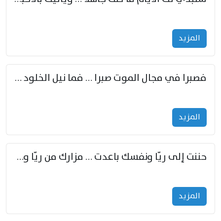
المزید
فصبرا في مجال الموت صبرا … فما نيل الخلود بمستطاع
المزید
حننت إلى ريّا ونفسك باعدت … مزارك من ريّا وشعباكما معا
المزید