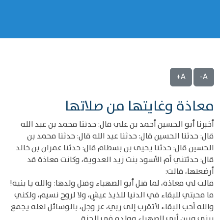
A+
A-
معاذة وغايتها من صلاتها
أخبرنا أبو الحسين أحمد بن علي قال: حدثنا محمد بن عبد الله
قال: حدثنا الحسين قال: حدثنا عبد الله قال: حدثنا محمد بن
الحسين قال: حدثنا يحيى بن بسطام قال: حدثنا عمران بن خالد
قال: حدثتني أم الأسود بنت زيد العدوية، وكانت معاذة قد
أرضعتها، قالت:
قالت لي معاذة، لما قتل أبو الصهباء وقتل ولدها: والله يا بنية!
ما محبتي للبقاء في الدنيا للذيذ عيشٍ، ولا لروح نسيم، ولكني
والله أحب البقاء لأتقرب إلى ربي، عز وجل، بالوسائل لعله يجمع
بيني وبين أبي الصهباء وولده في الجنة.