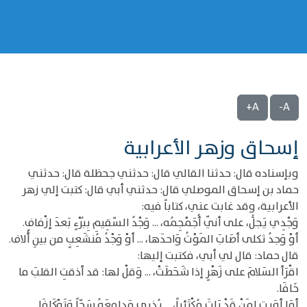
A+
A-
إسحاق وزهر الأعرابية
وبإسناده قال: حدثنا القالي قال: حدثني جحظلة قال: حدثني
حماد بن إسحاق الموصلي قال: حدثني أبي قال: كتبت إلي زهر
الأعرابية، وقد غابت عني، كتاباً فيه:
وَجْدِي يَجلُّ، على أنّي أُجَمْجِمُه، ... وَجْدُ السّقِيمِ بِبُرْءٍ بَعدَ إزْفافِ.
أوْ وَجدُ ثكلى أصَابَ المَوْتُ وَاحدَها، ... أوْ وَجْدُ مُنشَعِبٍ من بينِ أُلاف.
قال حماد: قال لي أبي، فكتبت إليها:
اقْرَأ السَلامَ على زَهْرٍ إذا شَحَطَتْ، ... وَقلْ لها: قد أذقتِ القلبَ ما
خَافَا.
أمَا أوَيتِ لمَنْ قَدْ بَاتَ مُكْتَئِباً، ... يُذرِي مَدامِعَهُ سَحّاً وَتَوْكَافَا.