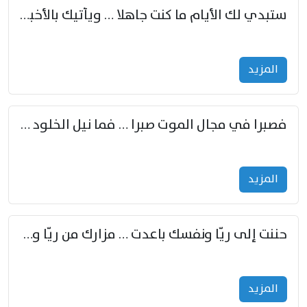
ستبدي لك الأيام ما كنت جاهلا … ويأتيك بالأخبار من لم تزوّد
المزید
فصبرا في مجال الموت صبرا … فما نيل الخلود بمستطاع
المزید
حننت إلى ريّا ونفسك باعدت … مزارك من ريّا وشعباكما معا
المزید