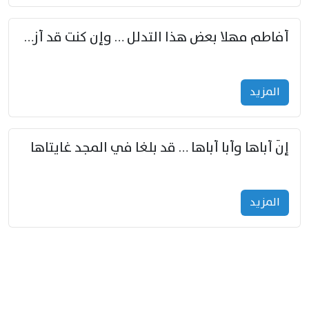
أفاطم مهلا بعض هذا التدلل … وإن كنت قد أزمعت صرمي فأجملي
المزید
إنّ أباها وأبا أباها … قد بلغا في المجد غايتاها
المزید