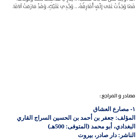
فَمَا وَجَدْتُ عَلى إلْفٍ أُفَارِقُهُ، ... وَجْدِي عَلَيْكِ، وَقَدْ فارَقتُ آلافَا.
مصادر و المراجع :
مصارع العشاق
١-
المؤلف: جعفر بن أحمد بن الحسين السراج القاري
البغدادي، أبو محمد (المتوفى: 500هـ)
الناشر: دار صادر، بيروت