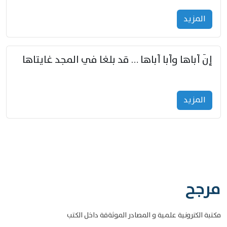
المزید
إنّ أباها وأبا أباها … قد بلغا في المجد غايتاها
المزید
مرجح
مكتبة الكترونية علمية و المصادر الموثةقة داخل الكتب