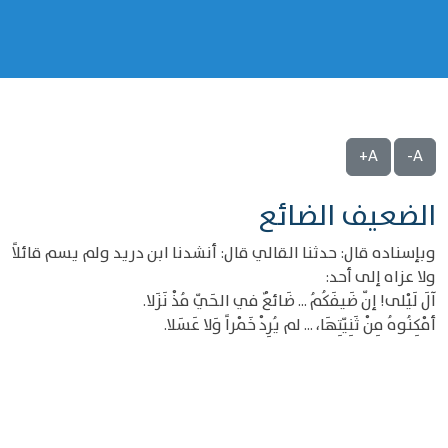
A+
A-
الضعيف الضائع
وبإسناده قال: حدثنا القالي قال: أنشدنا ابن دريد ولم يسم قائلاً
ولا عزاه إلى أحد:
آلَ لَيْلى! إنّ ضَيفَكُمُ ... ضَائعٌ في الحَيّ مُذْ نَزَلا.
أمْكِنُوهُ مِنْ ثَنِيّتِهَا، ... لم يُرِدْ خَمْراً وَلا عَسَلا.