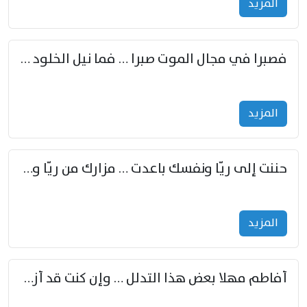
المزید
فصبرا في مجال الموت صبرا … فما نيل الخلود بمستطاع
المزید
حننت إلى ريّا ونفسك باعدت … مزارك من ريّا وشعباكما معا
المزید
أفاطم مهلا بعض هذا التدلل … وإن كنت قد أزمعت صرمي فأجملي