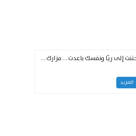
حننت إلى ريّا ونفسك باعدت … مزارك من ريّا وشعباكما معا
المزید