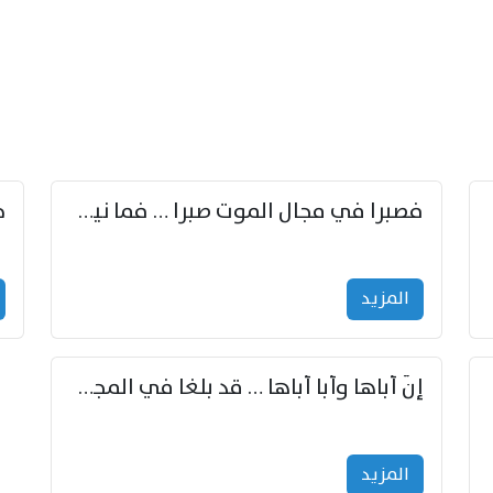
زوّد
فصبرا في مجال الموت صبرا … فما نيل الخلود بمستطاع
المزید
إنّ أباها وأبا أباها … قد بلغا في المجد غايتاها
المزید