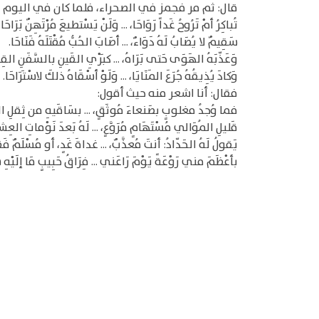
قال: ثم مر فجمز في الصحراء، فلما كان في اليوم 
تُباكِرُ أمْ تَرُوحُ غَداً رَوَاحَا، ... وَلَنْ يَسْتطيعَ مُرْتَهِنٌ بَرَاحَا.
سَقِيمٌ لا يُصَابُ لَهُ دَوَاءٌ، ... أصَابَ الحُبُّ مُقْتَلَهُ فَنَاحَا.
وَعَذّبَهُ الهَوَى حَتى بَرَاهُ، ... كبَرْيِ القَينِ بالسَّفَنِ القِ
وَكادَ يُذِيقُهُ جُرَعَ المَنَايَا، ... وَلَوْ أسْقَاهُ ذلكَ لاسْتَرَاحَا.
فقال: أنا اشعر منه حيث أقول:
فما وُجدُ مغلوبٍ بصَنعاءَ مُوثَقٍ، ... بسَاقَيهِ من ثِقلِ الح
قَليلِ المُوَالي مُسْتَهَامٍ مُرَوَّعٍ، ... لَهُ بَعدَ نَوْماتِ العِشا
يَقولُ لَهُ الحَدّادُ: أنتَ مُعذَّبٌ، ... غداةَ غَدٍ، أو مُسْلَمٌ فَقَ
بأعْظَمَ مني رَوْعَةً يَوْمَ رَاعَني ... فِرَاقُ حَبِيبٍ مَا إلَيْهِ س