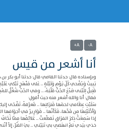
A+
A-
أنا أشعر من قيس
وبإسناده قال: حدثنا القاضي قال: حدثنا أبو بكر ب
يَبِيتُ وَيُضْحي كُلَّ يَوْمٍ وَلَيْلَةٍ ... عَلى مَنْهَجٍ تَبْكي عَلَيْهِ
قَتِيلٌ لِلُبْنى صَدّعَ الحُبُّ قَلْبَهُ، ... وفي الحُبّ شُغْلٌ للمُح
فقال: أنا والله أشعر منه حيث أقول:
سَلَبْتِ عِظَامي لحمَها فَترَكتِها ... مُعرَّقةً، تَضْحَى إليكِ و
وَأخْلَيْتِهَا مِن مُخّها، فَكَأنّها ... قَوَارِيرُ في أجوَافِها الرّ
إذا سَمِعَتْ ذِكرَ الفرَاقِ تَقطّعتْ ... عَلائِقُها مِمّا تَخَافُ وَت
خذي بيَدي ثمّ انهَضِي بي تَبَيّني ... بيَ الضّرَّ، إلاّ أنّني 