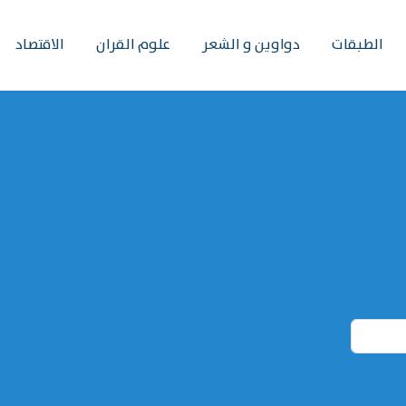
الطبقات
دواوين و الشعر
علوم القران
الاقتصاد