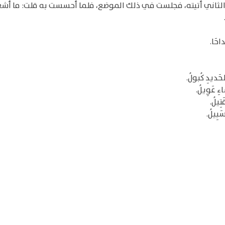
الثاني أتيته، فجلست في ذلك الموضع، فلما أحسست به قلت: ما أشع
داحَا.
َديدِ كُبولُ.
ءِ عَوِيلُ.
تِيلُ.
َبِيلُ.