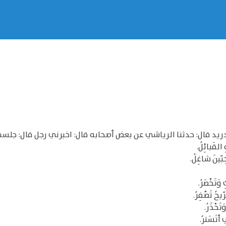
ن دريد قال: حدثنا الرياشي عن بعض أصحابه قال: اخبرني رجل قال: ج
 القَبائِلُ.
ِبّينَ شاغِلُ.
َتَخْصَرُ.
يحُ تَصْفِرُ.
َحْذَرُ.
أتَسَترُ.