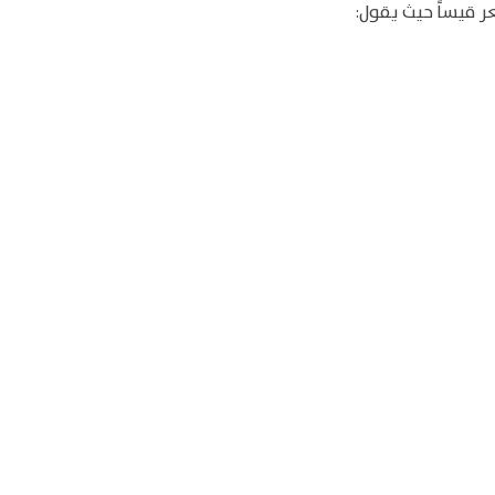
ر قيساً حيث يقول: