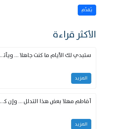
يُقدِّم
الأكثر قراءة
ستبدي لك الأيام ما كنت جاهلا … ويأتيك بالأخبار من لم ت
المزید
أفاطم مهلا بعض هذا التدلل … وإن كنت قد أزمعت صرمي فأجملي
المزید