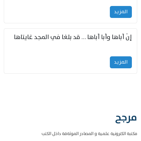
المزید
إنّ أباها وأبا أباها … قد بلغا في المجد غايتاها
المزید
مرجح
مكتبة الكترونية علمية و المصادر الموثةقة داخل الكتب