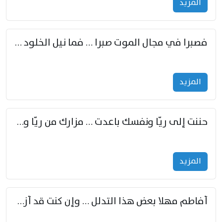
المزید
فصبرا في مجال الموت صبرا … فما نيل الخلود بمستطاع
المزید
حننت إلى ريّا ونفسك باعدت … مزارك من ريّا وشعباكما معا
المزید
أفاطم مهلا بعض هذا التدلل … وإن كنت قد أزمعت صرمي فأجملي