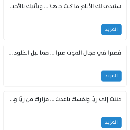
ستبدي لك الأيام ما كنت جاهلا … ويأتيك بالأخبار من لم تزوّد
المزید
فصبرا في مجال الموت صبرا … فما نيل الخلود بمستطاع
المزید
حننت إلى ريّا ونفسك باعدت … مزارك من ريّا وشعباكما معا
المزید