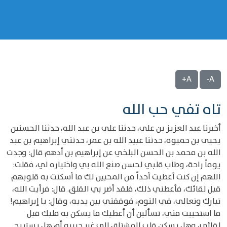
A+
A-
تاه تفي حب الله
أخبرنا عبد العزيز بن علي، حدثنا علي بن عبد الله، حدثنا الحسنبن
يحيى بن حميوه، حدثنا عبيد الله بن عمر، حدثني إبراهيم بن عبد
الله بن محمد بن الحسن البلخي عن إبراهيم بن أدهم قال: وجدت
يوماً راحة، وطاب قلبي لحسن صنع الله بي واختياره لي، فقلت:
اللهم إن كنت أعطيت أحداً من المحبين لك ما أسكنت به قلوبهم
قبل لقائك، فأعطني ذلك، فلقد أضر بي القلق. قال: فرأيت الله،
تبارك وتعالى، في النوم، فوقفني بين يديه، وقال: يا إبراهيم!
ما استحييت مني، تسألين أن أعطيك ما يسكن به قلبك قبل
لقائي، وهل يسكن قلب المشتاق إلى غير حبيبه أم هل يستريح