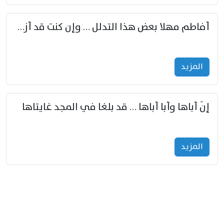
أفاطم مهلا بعض هذا التدلل … وإن كنت قد أزمعت صرمي فأجملي
المزید
إنّ أباها وأبا أباها … قد بلغا في المجد غايتاها
المزید