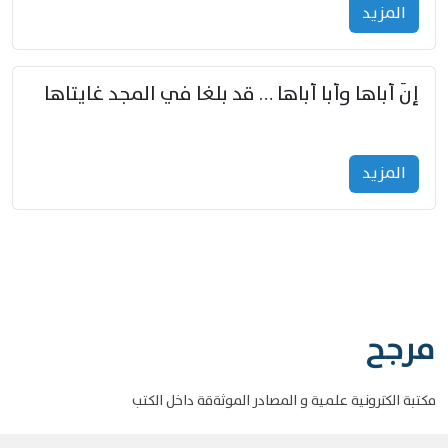
المزید
إنّ أباها وأبا أباها … قد بلغا في المجد غايتاها
المزید
مرجح
مكتبة الكترونية علمية و المصادر الموثةقة داخل الكتب