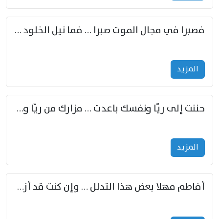
فصبرا في مجال الموت صبرا … فما نيل الخلود بمستطاع
المزید
حننت إلى ريّا ونفسك باعدت … مزارك من ريّا وشعباكما معا
المزید
أفاطم مهلا بعض هذا التدلل … وإن كنت قد أزمعت صرمي فأجملي