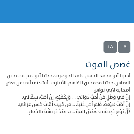
A+
A-
غصص الموت
أخبرنا أبو محمد الحسن علي الجوهري، حدثنا أبو عمر محمد بن
العباس، حدثنا محمد بن القاسم الأنباري: أنشدني أبي عن بعض
أصحابه لأبي نواس:
إنّ في وَصْلِ مَنْ أُحبّ دَوَائي، ... وَبِكَفَّيْهِ، إنْ أحَبَّ، شِفَائي.
إنْ أمُتْ ضَيْعَةً، فَلَم أجنِ ذَنباً، ... من حَبِيب أمَاتَ حُسنَ عَزَائي.
كُلَّ يَوْمٍ يُذِيقُني غُصَصَ المَوْ ... ت بِصَدٍّ يُرِيشُهُ بِالجَفَاءِ.