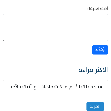
أضف تعليقا :
يُقدِّم
الأكثر قراءة
ستبدي لك الأيام ما كنت جاهلا … ويأتيك بالأخبار من لم تزوّد
المزید