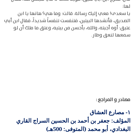
لها:
يا سعدى! معي إليك رسالة. قالت: وما هي؟ هاتها يا ابن
الصديق، فأنشدها البيتين، فتنفست تنفساً شديداً، فقال ابن أبي
عتيق: أوه أجبته، والله، بأحسن من بيتيه، وعتق ما ملك أن لو
سمعها لنعق وطار.
مصادر و المراجع :
مصارع العشاق
١-
المؤلف: جعفر بن أحمد بن الحسين السراج القاري
البغدادي، أبو محمد (المتوفى: 500هـ)