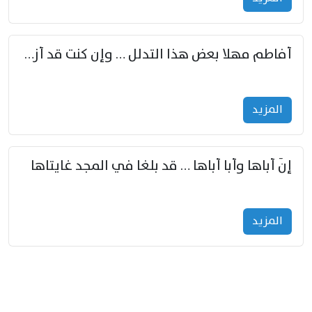
أفاطم مهلا بعض هذا التدلل … وإن كنت قد أزمعت صرمي فأجملي
المزید
إنّ أباها وأبا أباها … قد بلغا في المجد غايتاها
المزید