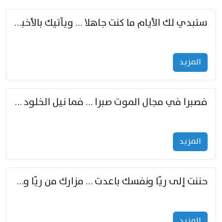
ستبدي لك الأيام ما كنت جاهلا … ويأتيك بالأخبار من لم تزوّد
المزید
فصبرا في مجال الموت صبرا … فما نيل الخلود بمستطاع
المزید
حننت إلى ريّا ونفسك باعدت … مزارك من ريّا وشعباكما معا
المزید