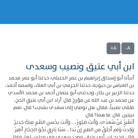
A+
A-
ابن أبي عتيق ونصيب وسعدى
أنبأنا أبو إسحاق إبراهيم بن عمر الحنبلي، حدثنا أبو عمر محمد
بن العباس بن حيويه، حدثنا الجرمي بن أبي العلاء، واسمه أحمد،
حدثنا الزبير بن بكار، وحدثني أبو عثمان أحمد بن محمد الأسدي
عن محمد بن عبد الله عن مؤرخ قال: أراد ابن أبي عتيقٍ الحج،
فلقي نصيباً، فقال: هل توصي إلى سعدى بشيء؟ قال: نعم
ببيتين. قال: ما هما؟ قال:
أتَصْبِرُ عَنْ سُعدَى، وَأنتَ صَبُورُ، ... وَأنتَ بحُسنِ الصّبرِ مِنكَ جَدِيرُ.
وَكِدتُ وَلم أُخلَقْ من الطيرِ إنْ بَدا ... سَنَا بَارِقٍ نَحْوَ الحِجَازِ أطِيرُ.
قال: فخرج ابن أبي عتيق، فوجد سعدى في مجلس لها، فقال