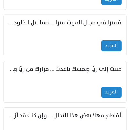
فصبرا في مجال الموت صبرا … فما نيل الخلود بمستطاع
المزید
حننت إلى ريّا ونفسك باعدت … مزارك من ريّا وشعباكما معا
المزید
أفاطم مهلا بعض هذا التدلل … وإن كنت قد أزمعت صرمي فأجملي