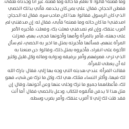
وما قصته؟ قالوا: لا نعلم ما حاله وما قصته. غير أنا وجدناه ملقىً.
ففطن الحجاج، فقال: علي بمن كان يخدمه. فأتي بذلك الخصي
الذي كان الرسول. فقالوا: هذا كان صاحب سره. فقال له الحجاج:
اصدقني! ما كان حاله وما فصته؟ فأبى، فقال له: إن صدقتني لم
أضرب عنقك، وإن لم تصدقني فعلت بك، وفعلت. فأخبره الأمر
على جهته، فأمر بالمرأة وأمها وأخوتها فجيء بهم، فعزلت
المرأة عنهم، فسألها فأخبرته بمثل ما اخبر به الخصي، ثم سأل
الأخوة على انفراد، فأخبروه بمثل ذلك، وقالوا: حن صنعنا به
الذي ترى. فصرفهم وأمر برفيقه ودوابه وماله وكل قليل وكثير
له أن يعطى للمرأة.
فقالت المرأة: عندي هديته التي وجه بها إلي. فقال: بارك الله
لك فيها، وأكثر النساء مثلك، هي لك، وكل ما ترك من شيء فهو
لك، فأعطاهما جميع ما ترك وخلى عنها وعن أخوتها، وقال: إن
مثل هذا لا يدفن فألقوه للكلاب. ودعل بالخصي فقال: أما أنت
فقد قلت لك إني لا أضرب عنقك، وأمر بضرب وسطه.