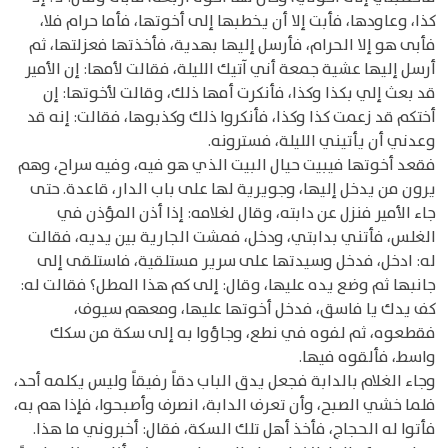
كذا، وعاودها، فأبت إلا أن يخطبها إلى أخوتها، فأما حرام فلا،
فأبى هو إلا الحرام، فأرسل إليها بهدية، فأخذتها فعزلتها، ثم
أرسل إليها عشية جمعة أني آتيك الليلة، فقالت لأمها: إن الأمير
قد بعث إلي بكذا وكذا، فأنكرت أمها ذلك، وقالت لأخوتها: إن
أختكم قد زعمت كذا وكذا، فأنكروا ذلك وكذبوها، فقالت: إنه قد
وعدني أن يأتيني الليلة، فسترونه.
فقعد أخوتها فيبيت حيال البيت الذي هو فيه، وفيه سراح، وهم
يرون من يدخل إليها، وجويرية لها على باب الدار، قاعدة. حتى
جاء الأمير فنزل عن دابته، وقال لغلامه: إذا أذن المؤذن في
الغلس، فأتني بدابتي، ودخل، فمشت الجارية بين يديه، فقالت
له: ادخل، فدخل وسيدتها على سرير مستلقية، فاستلقى إلى
جانبها ثم وضع يده عليها، وقال: إلى كم هذا المطل؟ فقالت له:
كف يدك يا فاسق، فدخل أخوتها عليها، ومعهم سيوف،
فقطعوه، ثم لفوه في نطع، وجاؤوا به إلى سكة من سكك
واسط، فألقوه فيها.
وجاء الغلام بالدابة فجعل يدق الباب دقاً رفيقاً وليس يكلمه أحد،
فلما خشي الصبح، وأن تعرف الدابة، انصرف وأصبحوا، فإذا هم به،
فأتوا له الحجاج، فأخذ أهل تلك السكة، فقال: أخبروني ما هذا.