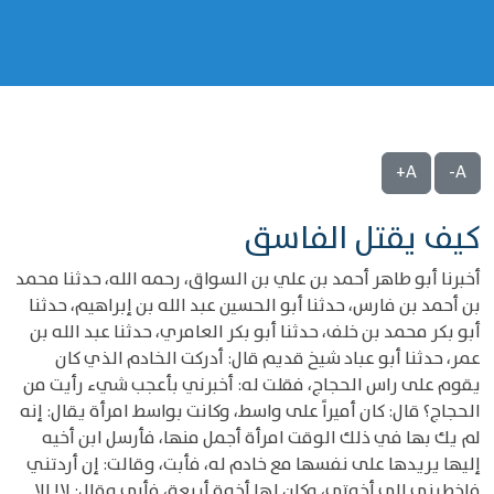
A+
A-
كيف يقتل الفاسق
أخبرنا أبو طاهر أحمد بن علي بن السواق، رحمه الله، حدثنا محمد
بن أحمد بن فارس، حدثنا أبو الحسين عبد الله بن إبراهيم، حدثنا
أبو بكر محمد بن خلف، حدثنا أبو بكر العامري، حدثنا عبد الله بن
عمر، حدثنا أبو عباد شيخ قديم قال: أدركت الخادم الذي كان
يقوم على راس الحجاج، فقلت له: أخبرني بأعجب شيء رأيت من
الحجاج؟ قال: كان أميراً على واسط، وكانت بواسط امرأة يقال: إنه
لم يك بها في ذلك الوقت امرأة أجمل منها، فأرسل ابن أخيه
إليها يريدها على نفسها مع خادم له، فأبت، وقالت: إن أردتني
فاخطبني إلى أخوتي، وكان لها أخوة أربعة، فأبى وقال: لا! إلا