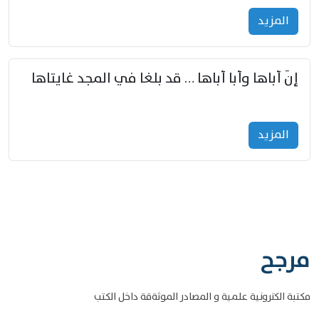
المزید
إنّ أباها وأبا أباها … قد بلغا في المجد غايتاها
المزید
مرجح
مكتبة الكترونية علمية و المصادر الموثةقة داخل الكتب