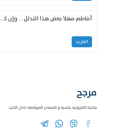
أفاطم مهلا بعض هذا التدلل … وإن كنت قد أزمعت صرمي فأجملي
المزید
مرجح
مكتبة الكترونية علمية و المصادر الموثةقة داخل الكتب