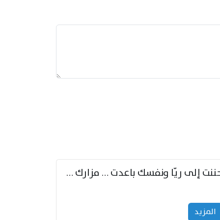
حننت إلى ريّا ونفسك باعدت … مزارك من ريّا وشعباكما معا
المزید