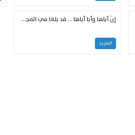
إنّ أباها وأبا أباها … قد بلغا في المجد غايتاها
المزید