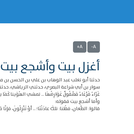
A+
A-
أغزل بيت وأشجع بيت
حدثنا أبو تغلب عبد الوهاب بن علي بن الحسن بن مح
سوار بن أبي شراعة البصري، حدثني الرياشي، حدثني
غَرّاءُ فَرْعَاءُ مَصْقُولٌ عَوَارِضُهَا ... تمشي الهُوَينا كَمَ
وأما أشجع بيت فقوله:
قالوا: الطِّعان، فقُلنا: تلكَ عادَتُنَا؛ ... أوْ تَنْزِلُونَ، فإنّا مَ