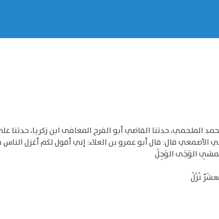
مد الملحمي، حدثنا القاضي أبو الفرج المعافى ابن زكريا، حدثنا علي
 الأصمعي قال: قال أبو عمرو بن العلاء: إني أقول لكم أغزل الناس
ا يمشِي الوَجَى الوَجِلُ
عشَرٌ نُزُلُ