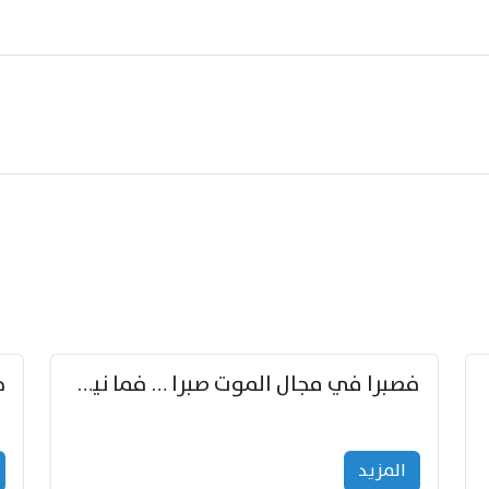
زوّد
فصبرا في مجال الموت صبرا … فما نيل الخلود بمستطاع
المزید