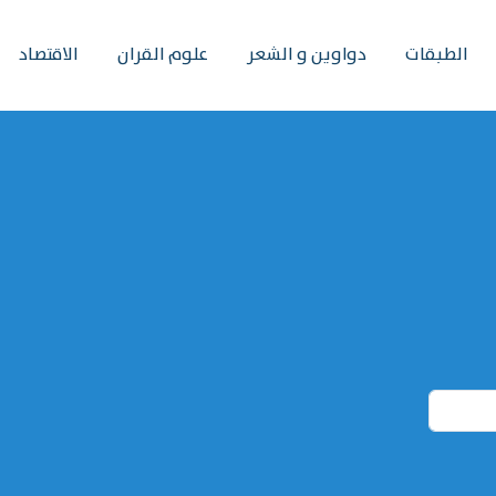
الطبقات
دواوين و الشعر
علوم القران
الاقتصاد