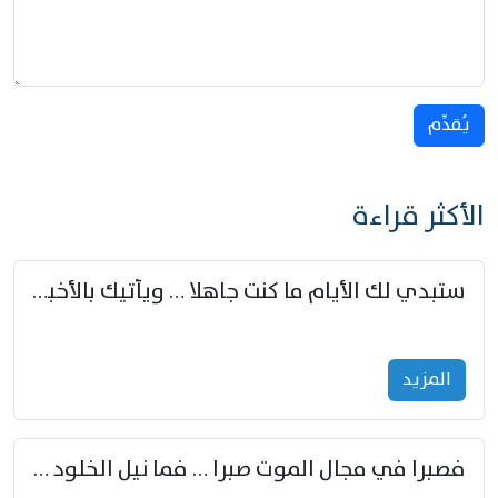
يُقدِّم
الأكثر قراءة
ستبدي لك الأيام ما كنت جاهلا … ويأتيك بالأخبار من لم تزوّد
المزید
فصبرا في مجال الموت صبرا … فما نيل الخلود بمستطاع