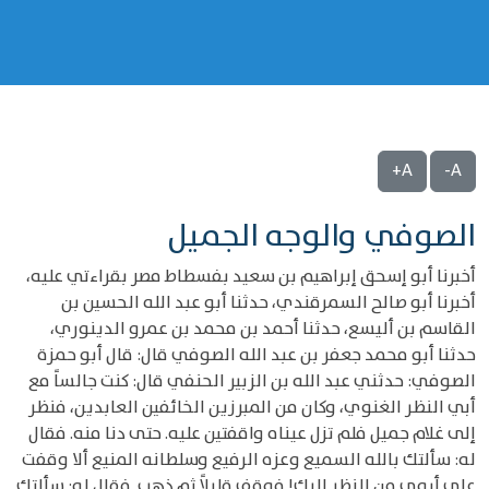
A+
A-
الصوفي والوجه الجميل
أخبرنا أبو إسحق إبراهيم بن سعيد بفسطاط مصر بقراءتي عليه،
أخبرنا أبو صالح السمرقندي، حدثنا أبو عبد الله الحسين بن
القاسم بن أليسع، حدثنا أحمد بن محمد بن عمرو الدينوري،
حدثنا أبو محمد جعفر بن عبد الله الصوفي قال: قال أبو حمزة
الصوفي: حدثني عبد الله بن الزبير الحنفي قال: كنت جالساً مع
أبي النظر الغنوي، وكان من المبرزين الخائفين العابدين، فنظر
إلى غلام جميل فلم تزل عيناه واقفتين عليه. حتى دنا منه. فقال
له: سألتك بالله السميع وعزه الرفيع وسلطانه المنيع ألا وقفت
علي أروى من النظر إليك! فوقف قليلاً ثم ذهب. فقال له: سألتك