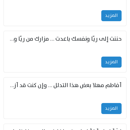
المزید
حننت إلى ريّا ونفسك باعدت … مزارك من ريّا وشعباكما معا
المزید
أفاطم مهلا بعض هذا التدلل … وإن كنت قد أزمعت صرمي فأجملي
المزید