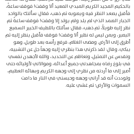
بالحكيم المجيد الكريم المبدي المعيد ألا وقفت! فوقف ساعةً،
فأقبل يصعد النظر فيه ويصوبه ثم ذهب، فقال: سألتك بالواحد
الجبار الصمد الذي لم يلد ولم يولد إلا وقفت! فوقف ساعةً ثم
نظر إليه طويلاً، ثم ذهب، فقال: سألتك باللطيف الخبير السميع
البصير، وبمن ليس له نظير ألا وقفت! فوقف فأقبل ينظر إليه ثم
أطرق إلى الأرض. ومضى الغلام، فرفع رأسه بعد طويل، وهو
يبكي، وقال: لقد ذكرني هذا بنظري إليه وجهاً جل عن التشبيه،
وتقدس عن التمثيل، وتعاظم عن التحديد، والله لأجهدن نفسي
في بلوغ رضاه بمجاهدتي جميع أعدائه، وموالاتي لأوليائه حتى
أصير إلى ما أردته من نظري إلى وجهه الكريم وبهائه العظيم،
ولوددت أنه قد أراني وجهه وحبسني في النار ما دامت
السموات والأرض؛ ثم غشي عليه.