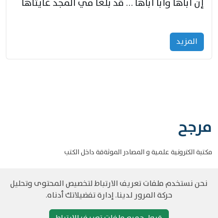
إنّ أباها وأبا أباها … قد بلغا في المجد غايتاها
المزید
مرجح
مكتبة الكترونية علمية و المصادر الموثةقة داخل الكتب
نحن نستخدم ملفات تعريف الارتباط لتخصيص المحتوى وتحليل
حركة المرور لدينا. إدارة تفضيلاتك أدناه.
©
حقوق الطبع والنشر مرجح جميع الحقوق محفوظة
سياسة و الخصوصية