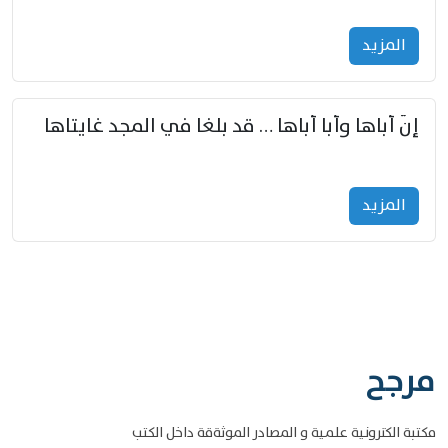
المزید
إنّ أباها وأبا أباها … قد بلغا في المجد غايتاها
المزید
مرجح
مكتبة الكترونية علمية و المصادر الموثةقة داخل الكتب