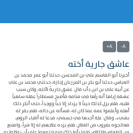
A+
A-
عاشق جارية أخته
أخبرنا أبو القاسم علي بن المحسن، حدثنا أبو عمر محمد بن
العباس، حدثنا أبو بكر بن المرزبان إجازة، حدثني محمد بن علي
عن أبيه علي بن ابن دأب قال: عشق جاريةً لأخته، وكان سبب
عشقه إياها أنه رآها في منامه فأصبح مستطاراً عقله ساهياً
قلبه، فلم يزل كذلك حيناً لا يزداد إلا حباً ووجداً، حتى أنكر ذلك
أهله وأعلموا عمه عما كان له، فسأله عن حاله، فلم يقر له
بشيء، وقال: علة أجدها في جسمي، فدعا له أطباء الروم،
فعالجوه بضروب من العلاج، فلم يزده علاجهم له إلا شراً، وامتنع
من الطعام والكلام، فلما رأوا ذلك منه اجتمعوا على أن يوكلوا به