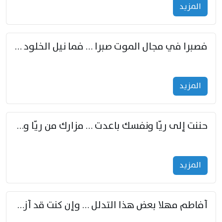
المزید
فصبرا في مجال الموت صبرا … فما نيل الخلود بمستطاع
المزید
حننت إلى ريّا ونفسك باعدت … مزارك من ريّا وشعباكما معا
المزید
أفاطم مهلا بعض هذا التدلل … وإن كنت قد أزمعت صرمي فأجملي