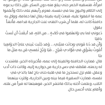
امرأةً، فتسقيه الخمر حتى يبلغ منه دون السكر، فإن ذلك يدعوه
إلى الكلام والبوح بما في نفسه، فعزم رأيهم على ذلك وأعلموا
عمه ما اتفقوا عليه، فبعث إليه بقينة يقال لها حمامة، ووكل به
حاضنةً كانت له، فلما أن شرب الفتى غنت الجارية قدامه، فأنشأ
يقول:
دَعوني لما بي وَانهَضوا في كَلاءةٍ ... من اللهِ، قد أيقَنتُ أن لَستُ
باقِيَا
وَأن قد دَنا مَوتي وحانَت منيّتي، ... وَقد جَلَبت عَيني عليّ الدوَاهِيا
أمُوتُ بشَوْقٍ في فُؤادي مُبرِّحٍ ... فَيَا وَيْحَ نَفسِي مَن به مثلُ ما
بيَا
قال: فصارت الحاضنة والقينة إلى عمه، فأخبرتاه الخبر، فاشتدت
له رحمته، فتلطف في دس جارية من جواريه إليه، وكانت ذات أدب
وعقل، فلم تزل تستخرج ما في قلبه حتى باح لها بالذي في
نفسه، فصارت السفيرة فيما بينه وبين الجارية، وكثرت بينهما
الكتب، وعلمت أخته بذلك فانتشر الخبر، فوهبتها له فبرأ من علته،
وأقام على أحسن حال.