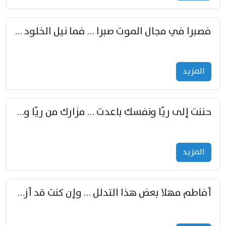
فصبرا في مجال الموت صبرا … فما نيل الخلود بمستطاع
المزید
حننت إلى ريّا ونفسك باعدت … مزارك من ريّا وشعباكما معا
المزید
أفاطم مهلا بعض هذا التدلل … وإن كنت قد أزمعت صرمي فأجملي