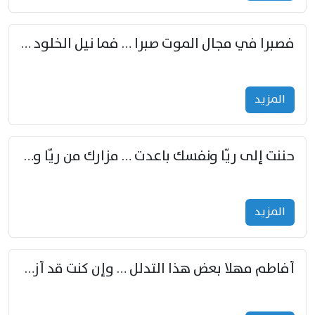
فصبرا في مجال الموت صبرا … فما نيل الخلود بمستطاع
المزید
حننت إلى ريّا ونفسك باعدت … مزارك من ريّا وشعباكما معا
المزید
أفاطم مهلا بعض هذا التدلل … وإن كنت قد أزمعت صرمي فأجملي