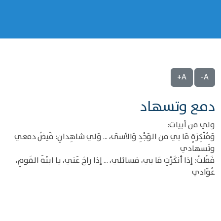
A+
A-
دمع وتسهاد
ولي من أبيات:
وَمُنْكِرَةٍ مَا بي من الوَجْدِ وَالأسَى، ... وَلي شاهِدانِ: فَيضُ دمعي
وتَسهادي
فَقُلتُ: إذا أنكَرْتِ مَا بي، فسائلي، ... إذا راحَ عَني، يا ابنَةَ القَومِ،
عُوّادي