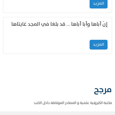
المزید
إنّ أباها وأبا أباها … قد بلغا في المجد غايتاها
المزید
مرجح
مكتبة الكترونية علمية و المصادر الموثةقة داخل الكتب