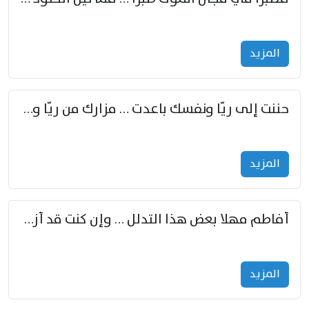
المزید
حننت إلى ريّا ونفسك باعدت … مزارك من ريّا وشعباكما معا
المزید
أفاطم مهلا بعض هذا التدلل … وإن كنت قد أزمعت صرمي فأجملي
المزید