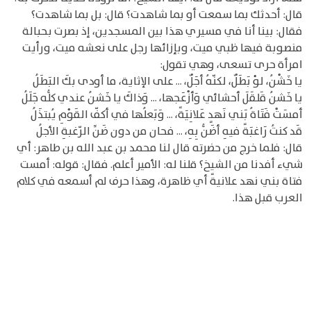
قال: أحدثك بما سمعت أو بما شاهدت؟ قال: بل بما شاهدت؟
فقال: بينا أنا في مسيري هذا بين المسجدين، إذ بصرت بحبالة
منصوبة فيها ظبي ميت، وبإزائها رجل على نعشه ميت، ورأيت
امرأة حرى تسعى، وهي تقول:
يا خَشْنُ، لوْ بَطَلٌ، لكنّهُ أجَلٌ، ... على الإثاية، ما أودى بكَ البَطَلُ
يا خَشنُ قَلقَلَ أحشائي وَأزْعَجها، ... وَذاكَ يا خَشنُ عندي كلُّه جَلَلُ
أمسَتْ فَتَاةُ بَني نَهدٍ عَلانِيَةً، ... وَبَعلُها في أكفّ القَوْمِ يُبتذَلُ
قَد كنتُ رَاغبَةً فيهِ أضَنُّ بِهِ، ... فحان من دون ضَنِّ الرّغبةِ الأجلُ
قال: فلما خرج من حضرته قال لنا محمد بن عبد الله بن طاهر: أي
شيء أفدنا من الشيخ؟ قلنا له: الأمير أعلم. فقال: قوله: أمست
فتاة بني نهد علانيةً أي ظاهرة، وهذا حرف لم أسمعه في كلام
العرب قبل هذا.