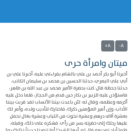
A+
A-
ميتان وامرأة حرى
أخبرنا أبو بكر أحمد بن علي بالشام بقراءتي عليه، أخبرنا علي بن
أبي علي البصري، حدثنا الحسين بن محمد بن سليمان الكاتب،
حدثنا جحظة قال: كنت بحضرة الأمير محمد بن عبد الله بن طاهر،
فاستؤذن عليه للزبير بن بكار حين قدم من الحجاز، فلما دخل عليه
أكرمه وعظمه، وقال له: لئن باعدت بيننا الأنساب لقد قربت بيننا
الآداب، وإن أمير المؤمنين ذكرك، فاختارك لتأديب ولده، وأمر لك
بعشرة آلاف درهم وعشرة تخوت من الثياب وعشرة بغال تحمل
عليها رحلك إلى حضرته بسر من رأى. فشكره على ذلك، وقبله،
فلما أراد توديعه قال له: أيها الشيخ! أما تزودنا حديثاً نذكرك به؟