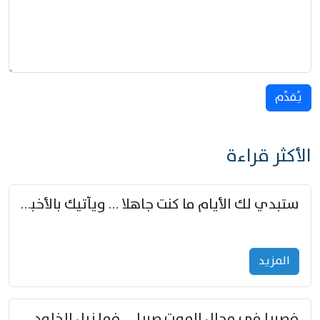
يُقدِّم
الأكثر قراءة
ستبدي لك الأيام ما كنت جاهلا … ويأتيك بالأخبار من لم تزوّد
المزید
فصبرا في مجال الموت صبرا … فما نيل الخلود بمستطاع