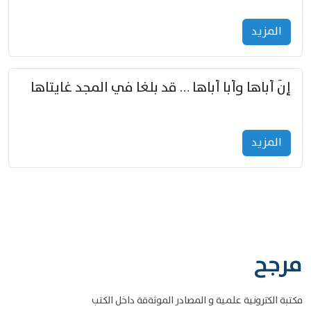
المزید
إنّ أباها وأبا أباها … قد بلغا في المجد غايتاها
المزید
مرجح
مكتبة الكترونية علمية و المصادر الموثةقة داخل الكتب