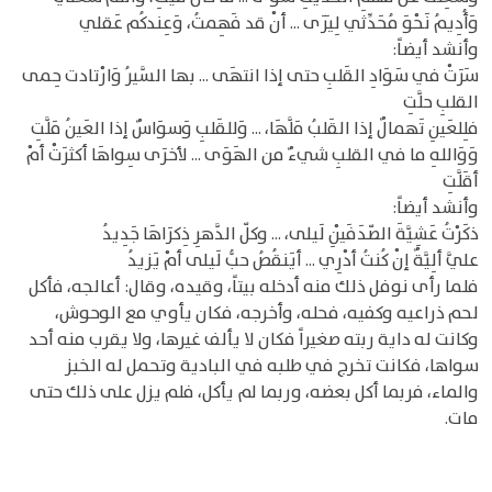
وَأُدِيمُ نَحْوَ مُحَدِّثي لِيَرَى ... أنْ قد فَهِمتُ، وَعِندكُم عَقلي
وأنشد أيضاً:
سَرَتْ في سَوَادِ القَلبِ حتى إذا انتهَى ... بها السَّيرُ وَارْتادت حِمى
القلبِ حلَّتِ
فلِلعَينِ تَهمالٌ إذا القَلبُ مَلَّهَا، ... وَللقَلبِ وَسوَاسٌ إذا العَينُ مَلَّتِ
وَوَاللهِ ما في القلبِ شيءٌ من الهَوَى ... لأخرَى سِواهَا أكثرَتْ أمْ
أقَلَّتِ
وأنشد أيضاً:
ذكَرْتُ عَشِيَّةَ الصّدَفَيْنِ لَيلى، ... وكلّ الدَّهرِ ذِكرَاهَا جَدِيدُ
عليَّ ألِيَّةٌ إنْ كُنتُ أدْرِي ... أيَنقُصُ حبُّ لَيلى أمْ يَزيدُ
فلما رأى نوفل ذلك منه أدخله بيتاً، وقيده، وقال: أعالجه، فأكل
لحم ذراعيه وكفيه، فحله، وأخرجه، فكان يأوي مع الوحوش،
وكانت له داية ربته صغيراً فكان لا يألف غيرها، ولا يقرب منه أحد
سواها، فكانت تخرج في طلبه في البادية وتحمل له الخبز
والماء، فربما أكل بعضه، وربما لم يأكل، فلم يزل على ذلك حتى
مات.