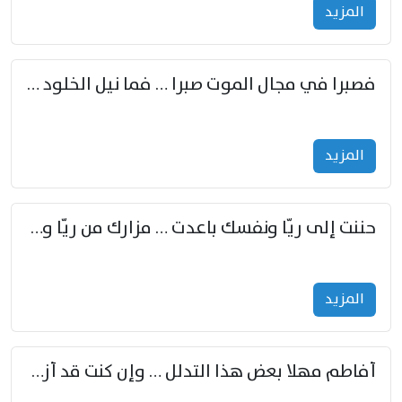
المزید
فصبرا في مجال الموت صبرا … فما نيل الخلود بمستطاع
المزید
حننت إلى ريّا ونفسك باعدت … مزارك من ريّا وشعباكما معا
المزید
أفاطم مهلا بعض هذا التدلل … وإن كنت قد أزمعت صرمي فأجملي