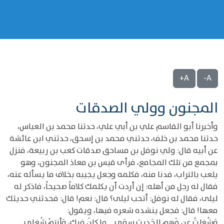
A+
A-
المجنون وولي الصدقات
وأخبرنا أبو القاسم علي بن أبي علي، حدثنا محمد بن العباس،
حدثنا محمد بن خلف، حدثني محمد بن إسحق، حدثني ابن عائشة
عن أبيه قال: ولي نوفل بن مساحق صدقات كعب بن ربيعة، فنزل
بمجمع من تلك المجامع، فرأى قيس بن معاذ المجنون، وهو
يلعب بالتراب، فدنا منه، فكلمه وجعل يجيبه بخلاف ما يسأله عنه،
فقال له رجل من أهله: إن أردت أن يكلمك كلاماً صحيحاً، فاذكر له
ليلى، فقال له نوفل: أتحب ليلى؟ قال: نعم! قال: فحدثني حديثك
معها! قال: فجعل ينشده شعره فيها، ويقول:
وَشُغِلتُ عن فَهمِ الحَديثِ سوَى ... ما كانَ فيكِ، وَأنتمُ شُغلي