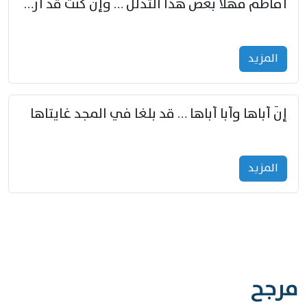
أفاطم مهلا بعض هذا التدلل … وإن كنت قد أزمعت صرمي فأجملي
المزید
إنّ أباها وأبا أباها … قد بلغا في المجد غايتاها
المزید
مرجح