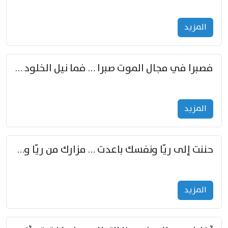
المزید
فصبرا في مجال الموت صبرا … فما نيل الخلود بمستطاع
المزید
حننت إلى ريّا ونفسك باعدت … مزارك من ريّا وشعباكما معا
المزید