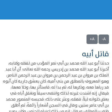
A+
A-
قاتل أبيه
حدثنا أبو عبد الله محمد بن أبي نصر المؤدب من لفظه وكتابه،
أخبرنا أبو عبد الله محمد بن إدريس، رحمه الله تعالى: أن أبا عبد
الملك بن مروان بن عبد الرحمن بن مروان بن عبد الرحمن الناصر،
وهو المعروف بالمطلق من بني أمية، كان يعشق جارية كان أبوه
قد رباها معه، وذكرها له، ثم بدا له، فاستأثر بها، وخلا معها،
فيقال: إنه اشتدت غيرته لذلك وانتضى سيفاً وتغفل أباه في
بعض خلواته ليلاً، فقتله، وعثر على ذلك، فحبسه المنصور محمد
بن أبي عامر سنين، وقال في السجن أشعاراً رائقةً، ثم أطلق
فلقب بالمطلق، ويقال: إنه من ذلك اعتراه الجنون، وكان يصرع.