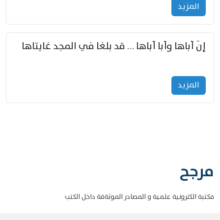
المزید
إنّ أباها وأبا أباها … قد بلغا في المجد غايتاها
المزید
مرجح
مكتبة الكترونية علمية و المصادر الموثةقة داخل الكتب