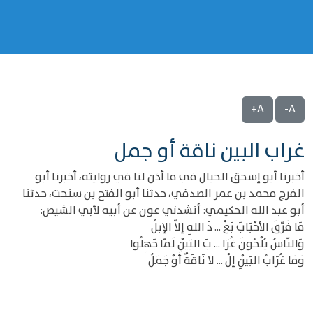
A+
A-
غراب البين ناقة أو جمل
أخبرنا أبو إسحق الحبال في ما أذن لنا في روايته، أخبرنا أبو
الفرج محمد بن عمر الصدفي، حدثنا أبو الفتح بن سنحت، حدثنا
أبو عبد الله الحكيمي: أنشدني عون عن أبيه لأبي الشيص:
مَا فَرّقَ الأحْبَابَ بَعْ ... دَ اللهِ إلاّ الإبلُ
وَالنّاسُ يُلْحُونَ غُرَا ... بَ البَيْنِ لَمّا جَهِلُوا
وَمَا غُرَابُ البَيْنِ إلْ ... لا نَاقَةٌ أوْ جَمَلُ