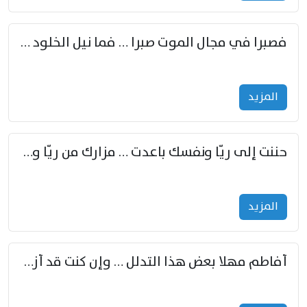
فصبرا في مجال الموت صبرا … فما نيل الخلود بمستطاع
المزید
حننت إلى ريّا ونفسك باعدت … مزارك من ريّا وشعباكما معا
المزید
أفاطم مهلا بعض هذا التدلل … وإن كنت قد أزمعت صرمي فأجملي