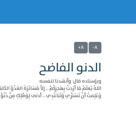
A+
A-
الدنو الفاضح
وبإسناده قال: وأنشدنا لنفسه:
اللهُ يَعلَمُ مَا أرَدتُ بِهَجرِكُمْ ... إلاّ مُسَاتَرَةَ العَدُوّ الكَاش
وَعَلِمتُ أنّ تَسَتّرِي وَتَبَاعُدِي ... أدنى لِوَصْلِكِ مِنْ دُنُوٍّ