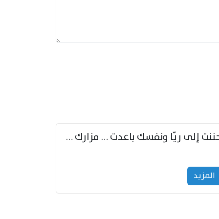
حننت إلى ريّا ونفسك باعدت … مزارك من ريّا وشعباكما معا
المزید