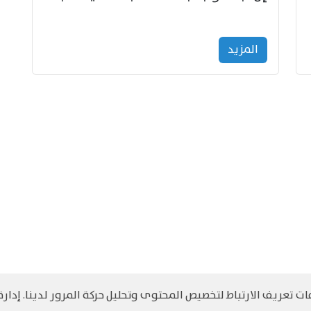
المزید
 تعريف الارتباط لتخصيص المحتوى وتحليل حركة المرور لدينا. إدارة 
©
حقوق الطبع والنشر مرجح جميع الحقوق محفوظة
سياسة و الخصوصية