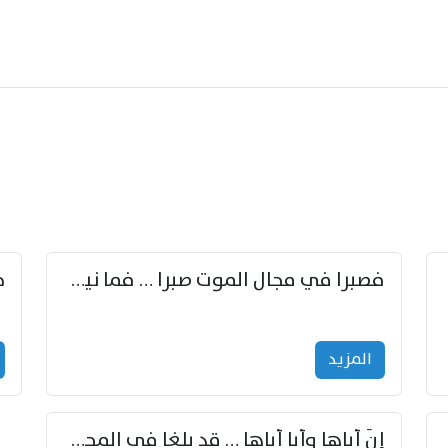
زوّد
فصبرا في مجال الموت صبرا … فما نيل الخلود بمستطاع
المزید
إنّ أباها وأبا أباها … قد بلغا في المجد غايتاها