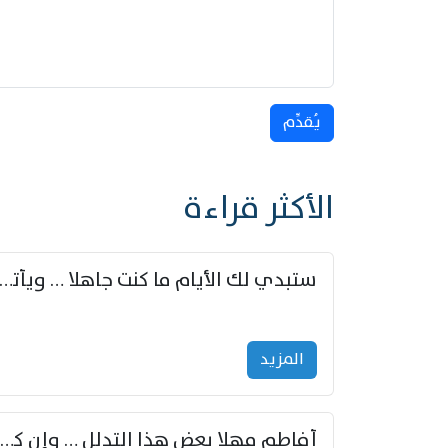
يُقدِّم
الأكثر قراءة
ستبدي لك الأيام ما كنت جاهلا … ويأتيك بالأخبار من لم ت
المزید
أفاطم مهلا بعض هذا التدلل … وإن كنت قد أزمعت صرمي فأجملي