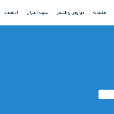
الطبقات
دواوين و الشعر
علوم القران
الاقتصاد