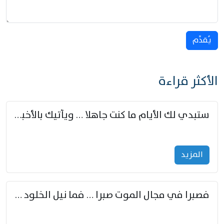
يُقدِّم
الأكثر قراءة
ستبدي لك الأيام ما كنت جاهلا … ويأتيك بالأخبار من لم تزوّد
المزید
فصبرا في مجال الموت صبرا … فما نيل الخلود بمستطاع