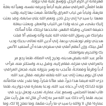
قهرمانه أن أكرم الرجل، ووسع عليه في نزوله.
فلما اطمأن العراقي سلم عليه أياماً وعرفه نفسه، وهيأ له بغلةً
فارهةً، وثياباً من ثياب العراق وألطافاً، فبعث بها إليه، وكتب
معها: يا سيدي! إني رجل تاجر، ونعم الله علي سابغة، وقد بعثت
إليك بشيء من تحف وكذا من الثياب والعطر، وبعثت ببغلة
خفيفة العنان، وطيئة الظهر، فاتخذها لرجلك، فأنا أسألك
بقرابتك من رسول الله صلى الله عليه وآله وسلم، ألا قبلت
هديتي ولم توحشني بردها، إني أدين الله تعالى بحبك وحب
أهل بيتك، وإن أعظم أملي في سفرتي هذه أن أستفيد الأنس
بك والتحرم بمواصلتك.
فأمر عبد الله بقبض هديته، وخرج إلى الصلاة، فلما رجع مر
بالعراقي في منزله، فقام إليه، وقبل يده، واستكثر منه، فرأى
أدباً وظرفاً وفصاحةً، فأعجب به وسر بنزوله عليه، فجعل العراقي
في كل يوم يبعث إلى عبد الله بلطف تطرفه، فقال عبد الله:
جزى الله ضيفنا هذا خيراً، فقد ملأنا شكراً، وما نقدر على مكافأته.
فإنه لكذلك إلى أن دعاه عبد الله، ودعا بعمارة في جواريه، فلما
طاب لهما المجلس، وسمع غناء عمارة، تعجب، وجعل يزيد في
عجبه، فلما رأى ذلك عبد الله سر به إلى أن قال له: هل رأيت مثل
عمارة! قال: لا والله يا سيدي ما رأيت مثلها، وما تصلح إلا لك، وما