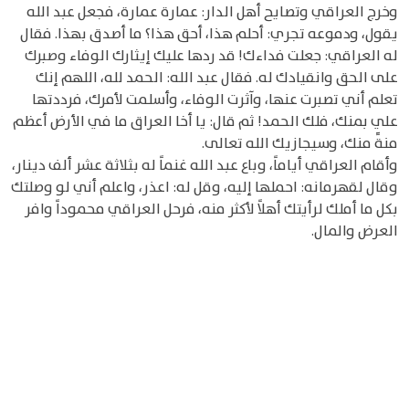
وخرج العراقي وتصايح أهل الدار: عمارة عمارة، فجعل عبد الله
يقول، ودموعه تجري: أحلم هذا، أحق هذا؟ ما أصدق بهذا. فقال
له العراقي: جعلت فداءك! قد ردها عليك إيثارك الوفاء وصبرك
على الحق وانقيادك له. فقال عبد الله: الحمد لله، اللهم إنك
تعلم أني تصبرت عنها، وآثرت الوفاء، وأسلمت لأمرك، فرددتها
علي بمنك، فلك الحمد! ثم قال: يا أخا العراق ما في الأرض أعظم
منةًَ منك، وسيجازيك الله تعالى.
وأقام العراقي أياماً، وباع عبد الله غنماً له بثلاثة عشر ألف دينار،
وقال لقهرمانه: احملها إليه، وقل له: اعذر، واعلم أني لو وصلتك
بكل ما أملك لرأيتك أهلاً لأكثر منه، فرحل العراقي محموداً وافر
العرض والمال.