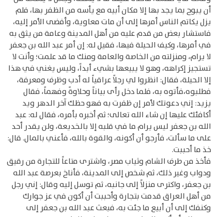
أن يبوح بما يجد بها إلا مكان أبيه مع يأسه من الظفر بها، فلم
يزل يكاتم الناس أمرها إلى أن مات معاوية، وأفضى الأمر إليه،
فاستشار بعض من قدم عليه من أهل المدينة وعامة من يثق به
في أمرها، وكيف الحيلة فيها، فقيل له: إن أمر عبد الله بن جعفر
لا يرام، ومنزلته من الخاصة والعامة ومنك ما قد علمت؛ وأنت لا
تستجيز إكراهه، وهو لا يبيعها بشيء أبداً، وليس يغني في هذا
إلا الحيلة، فقال: انظروا لي رجلاً عراقياً له أدب وظرف ومعرفة،
فطلبوه،فأتوه به، فلما دخل رأى بياناً وحلاوةً وفهماً، فقال
يزيد: إني دعوتك لأمر إن ظفرت به فهو حظك آخر الدهر ويد
أكافئك عليها إن شاء الله تعالى؛ ثم أخبره بأمره، فقال له: عبد
الله بن جعفر ليس يرام ما في قلبه إلا بالخديعة، ولن يقدر أحد
على ما سألت، فأرجو أن أكونه، والقوة بالله، فأعني بالمال. قال:
خذ ما أحببت.
فأخذ من طرف الشام وثياب مصر، واشترى متاعاً للتجارة من رقيق
ودواب وغير ذلك، ثم شخص إلى المدينة، فأناخ بعرصة عبد الله
بن جعفر، واكترى منزلاً إلى جانبه، ثم توسل إليه وقال: إني رجل
من أهل العراق قدمت بتجارة وأحببت أن أكون في عز جوارك
وكنفك إلى أن أبيع ما جئت به، فبعث عبد الله بن جعفر إلى