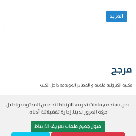
المزید
مرجح
مكتبة الكترونية علمية و المصادر الموثةقة داخل الكتب
نحن نستخدم ملفات تعريف الارتباط لتخصيص المحتوى وتحليل
حركة المرور لدينا. إدارة تفضيلاتك أدناه.
©
حقوق الطبع والنشر مرجح جميع الحقوق محفوظة
سياسة و الخصوصية
قبول جميع ملفات تعريف الارتباط