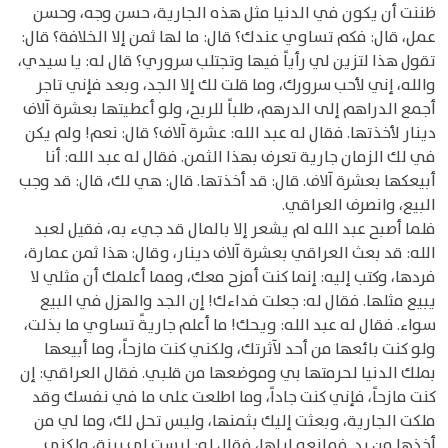
ظننت أن يكون في الدنيا مثل هذه الجارية، حسن وجه، وحسن
عمل، قال: فكم تساوي عندك؟ قال: ما لها ثمن إلا الخلافة؟ قال:
تقول هذا لتزين لي رأياً فيها وتجتلب سروري؟ قال له: يا سيدي،
والله، إني لأحب سرورك، وما قلت لك إلا الجد، وبعد فإني تاجر
أجمع الدراهم إلى الدرهم، طلباً للربح، ولو أعطيتها بعشرة آلاف
دينار لأخذتها. فقال له عبد الله: عشرة آلاف؟ قال: نعم! ولم يكن
في لك الزمان جارية تعرف بهذا الثمن. فقال له عبد الله: أنا
أبيعكها بعشرة آلاف. قال: قد أخذتها. قال: هي لك، قال: قد وجب
البيع، وانصرف العراقي.
فلما أصبح عبد الله لم يشعر إلا بالمال قد جيء به، فقيل لعبد
الله: قد بعث العراقي بعشرة آلاف دينار، وقال: هذا ثمن عمارة،
فردها، وكتب إليه: إنما كنت أمزح معك، ومما أعلمك أن مثلي لا
يبيع مثلها. فقال له: جعلت فداءك! إن الجد والهزل في البيع
سواء. فقال له عبد الله: ويحك! ما أعلم جاريةً تساوي ما بذلت،
ولو كنت بائعها من أحد لآثرتك، ولكني كنت مازحاً، وما أبيعها
بملك الدنيا لحرمتها بي وموضعها من قلبي. فقال العراقي: إن
كنت مازحاً، فإني كنت جاداً، وما اطلعت على ما في نفسك وقد
ملكت الجارية، وبعثت إليك بثمنها، وليس تحل لك، وما لي من
أخذها من بد. فمانعه إياها، فقال له: ليست لي بينة، ولكني