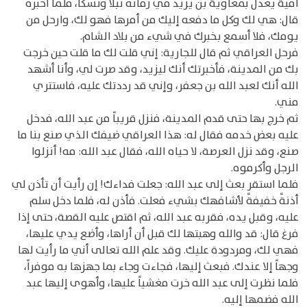
أمية يعدل بمعاوية بن يزيد في زمانه نبلاً ونسكاً، فلما أخبره
قال: هي لك وكل ما دفعه إليك من أمرها فهو لك، وارحل من
يومك، فلا أسمع بخبرك في شيء من بلاد الشام.
فرحل العراقي ثم قال للجارية: إني قلت لك ما قلت حين خرجت
بك من المدينة، فأخبرتك أنك ليزيد، وقد صرت لي، وأنا أشهد
الله أنك لعبد الله بن جعفر، وإني قد رددتك عليه، فاستتري
مني.
ثم خرج بها حتى قدم المدينة، فنزل قريباً من عبد الله، فدخل
عليه بعض خدمه فقال له: هذا العراقي ضيفك الذي صنع بنا ما
صنع، وقد نزل العرصة، لا حياه الله، فقال عبد الله: مه! أنزلوا
الرجل وأكرموه.
فلما استقر بعث إلى عبد الله: جعلت فداءك! إن رأيت أن تأذن لي
أذنةً خفيفةً لأشافهك بشيء فعلت. فأذن له، فلما دخل سلم
عليه، وقبل يده، فقربه عبد الله، ثم اقتص عليه القصة، حتى إذا
فرغ قال: قد والله وهبتها لك قبل أن أراها، وأضع يدي عليها،
فهي لك، ومردودة عليك. وقد علم الله تعالى أني ما رأيت لها
وجهاً إلا عندك. فبعث إليها، فجاءت وجاء بما جهزها به موفراً،
فلما نظرت إلى عبد الله خرت مغشياً عليها، وأهوى إليها عبد
الله فضمها إليه.