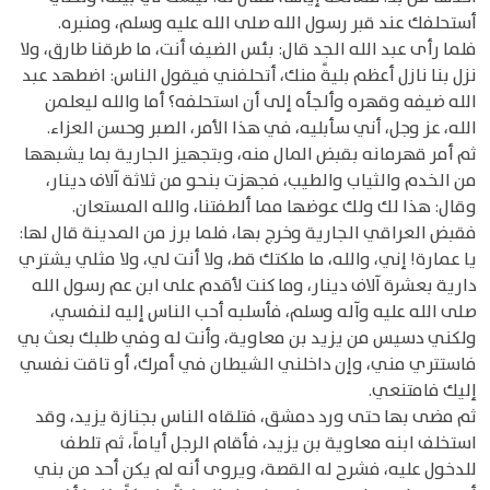
أستحلفك عند قبر رسول الله صلى الله عليه وسلم، ومنبره.
فلما رأى عبد الله الجد قال: بئس الضيف أنت، ما طرقنا طارق، ولا
نزل بنا نازل أعظم بليةً منك، أتحلفني فيقول الناس: اضطهد عبد
الله ضيفه وقهره وألجأه إلى أن استحلفه؟ أما والله ليعلمن
الله، عز وجل، أني سأبليه، في هذا الأمر، الصبر وحسن العزاء.
ثم أمر قهرمانه بقبض المال منه، وبتجهيز الجارية بما يشبهها
من الخدم والثياب والطيب، فجهزت بنحو من ثلاثة آلاف دينار،
وقال: هذا لك ولك عوضها مما ألطفتنا، والله المستعان.
فقبض العراقي الجارية وخرج بها، فلما برز من المدينة قال لها:
يا عمارة! إني، والله، ما ملكتك قط، ولا أنت لي، ولا مثلي يشتري
دارية بعشرة آلاف دينار، وما كنت لأقدم على ابن عم رسول الله
صلى الله عليه وآله وسلم، فأسلبه أحب الناس إليه لنفسي،
ولكني دسيس من يزيد بن معاوية، وأنت له وفي طلبك بعث بي
فاستتري مني، وإن داخلني الشيطان في أمرك، أو تاقت نفسي
إليك فامتنعي.
ثم مضى بها حتى ورد دمشق، فتلقاه الناس بجنازة يزيد، وقد
استخلف ابنه معاوية بن يزيد، فأقام الرجل أياماً، ثم تلطف
للدخول عليه، فشرح له القصة، ويروى أنه لم يكن أحد من بني