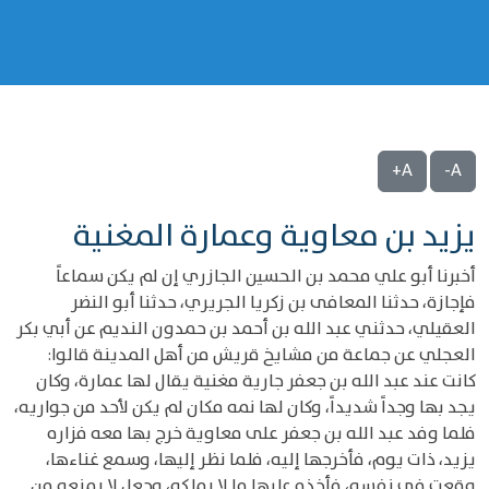
A+
A-
يزيد بن معاوية وعمارة المغنية
أخبرنا أبو علي محمد بن الحسين الجازري إن لم يكن سماعاً
فإجازة، حدثنا المعافى بن زكريا الجريري، حدثنا أبو النضر
العقيلي، حدثني عبد الله بن أحمد بن حمدون النديم عن أبي بكر
العجلي عن جماعة من مشايخ قريش من أهل المدينة قالوا:
كانت عند عبد الله بن جعفر جارية مغنية يقال لها عمارة، وكان
يجد بها وجداً شديداً، وكان لها نمه مكان لم يكن لأحد من جواريه،
فلما وفد عبد الله بن جعفر على معاوية خرج بها معه فزاره
يزيد، ذات يوم، فأخرجها إليه، فلما نظر إليها، وسمع غناءها،
وقعت في نفسه، فأخذه عليها ما لا يملكه، وجعل لا يمنعه من