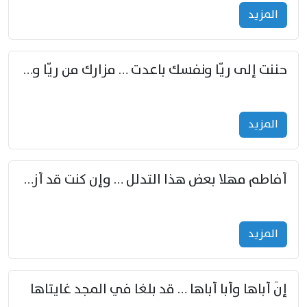
المزید
حننت إلى ريّا ونفسك باعدت … مزارك من ريّا وشعباكما معا
المزید
أفاطم مهلا بعض هذا التدلل … وإن كنت قد أزمعت صرمي فأجملي
المزید
إنّ أباها وأبا أباها … قد بلغا في المجد غايتاها