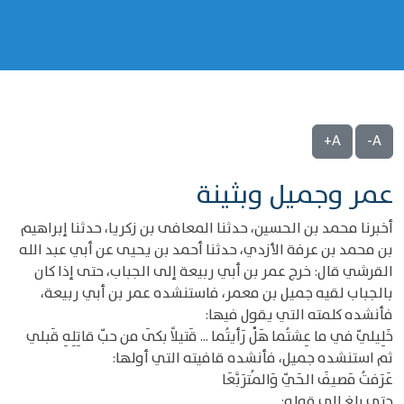
A+
A-
عمر وجميل وبثينة
أخبرنا محمد بن الحسين، حدثنا المعافى بن زكريا، حدثنا إبراهيم
بن محمد بن عرفة الأزدي، حدثنا أحمد بن يحيى عن أبي عبد الله
القرشي قال: خرج عمر بن أبي ربيعة إلى الجباب، حتى إذا كان
بالجباب لقيه جميل بن معمر، فاستنشده عمر بن أبي ربيعة،
فأنشده كلمته التي يقول فيها:
خَلِيليّ في ما عِشتُما هَلْ رَأيتُما ... قَتيلاً بكَى من حبّ قاتِلِهِ قَبلي
ثم استنشده جميل، فأنشده قافيته التي أولها:
عَرَفتُ مَصيفَ الحَيّ وَالمُترَبَّعَا
حتى بلغ إلى قوله: