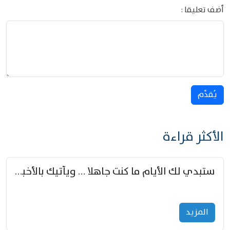
أضف تعليقا :
يُقدِّم
الأكثر قراءة
ستبدي لك الأيام ما كنت جاهلا … ويأتيك بالأخبار من لم تزوّد
المزید