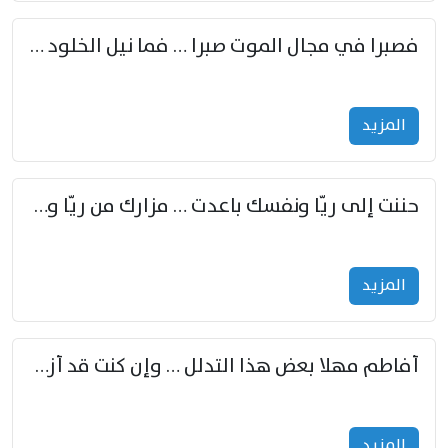
فصبرا في مجال الموت صبرا … فما نيل الخلود بمستطاع
المزید
حننت إلى ريّا ونفسك باعدت … مزارك من ريّا وشعباكما معا
المزید
أفاطم مهلا بعض هذا التدلل … وإن كنت قد أزمعت صرمي فأجملي
المزید