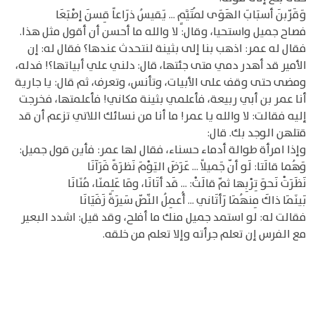
وَقَرّبنَ أسبَابَ الهَوَى لمُتَيَّمٍ ... يَقيسُ ذرَاعاً قِسنَ إصْبَعَا
فصاح جميل واستحيا، وقال: لا والله ما أحسن أن أقول مثل هذا.
فقال له عمر: اذهب بنا إلى بثينة لنتحدث عندها؟ فقال له: إن
الأمير قد أهدر دمي متى جئتها، قال: دلني علي أبياتها؟! فدله،
ومضى حتى وقف على الأبيات، وتأنس، وتعرف، ثم قال: يا جارية
أنا عمر بن أبي ربيعة، فأعلمي بثينة مكاني! فأعلمتها، فخرجت
إليه فقالت: لا والله يا عمر! ما أنا من نسائك اللاتي تزعم أن قد
قتلهن الوجد بك. قال:
وإذا امرأة طوالة أدماء حسناء، فقال لها عمر: فأين قول جميل:
وَهُما قالَتا: لَو أنّ جَميلاً ... عَرَضَ اليَوْمَ نَظرَةً فَرَآنَا
نَظَرَتْ نَحوَ تِرْبِها ثمّ قالَتْ: ... قَد أتَانَا، ومَا عَلِمنَا، مُنَانَا
بَينَمَا ذاكَ مِنهُمَا رَأتَاني ... أُعمِلُ النّصّ سَيرَةً زَفَيَانَا
فقالت له: لو استمد جميل منك ما أفلح، وقد قيل: اشدد البعير
مع الفرس إن تعلم جرأته وإلا تعلم من خلقه.