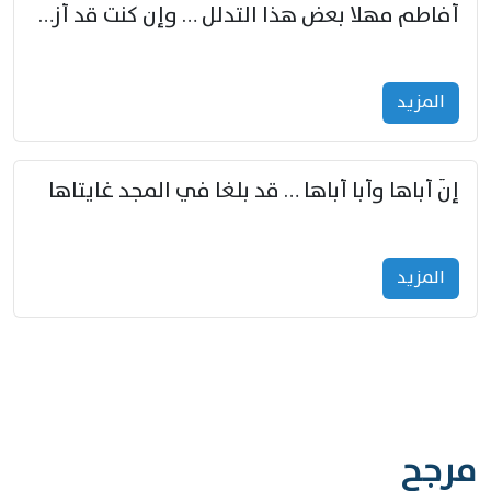
أفاطم مهلا بعض هذا التدلل … وإن كنت قد أزمعت صرمي فأجملي
المزید
إنّ أباها وأبا أباها … قد بلغا في المجد غايتاها
المزید
مرجح