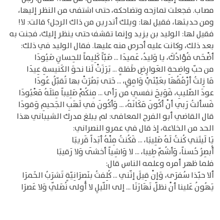
مصاب. فجعلت تمازحه وتضاحكه، حتى اشتفى من النظر إليها،
ومن حديثها، فقيل لها: ويلك أتدرين من ذاك الرجل؟ قالت: لا!
فقيل لها: الوليد بن يزيد وإنما تقشف حتى ينظر إليك، فجنت به
بعد ذلك، وكانت عليه أحرص منه عليها. فقال الوليد في ذلك:
أضْحَى فُؤادُكَ، يا وَليدُ، عَميدَا ... صَبّاً كَلِيماً للحِسانِ صَيُودَا
من حبّ واضِحةِ العَوارِضِ طَفلةٍ ... بَرَزَتْ لَنا نحوَ الكَنيسةِ عِيدَا
مَا زِلتُ أرْمُقُهَا بعَيْنَيْ وَامِقٍ، ... حَتى بَصُرَتْ بها تُقبّلُ عُودَا
عودَ الصّليبِ، فَوَيحَ نفسِي من رَأى ... مِنكُمْ صَلِيباً مِثلَهُ مَعْبُودَا
فَسألتُ رَبي أنْ أكُونَ مَكَانَهُ، ... وَأكُونَ في لَهَبِ الجَحيمِ وَقودَا
قال القاضي أبو الفرج المعافى: لم يبلغ مدرك الشيباني هذا
الحد من الخلاعة، إذ قال في عمرو النصراني:
يَا لَيتَني كُنتُ لَهُ صَلِيبَا، ... فَكُنتُ مِنْهُ أبَداً قَريبَا
أُبصِرُ حُسناً، وَأشُمّ طِيبا، ... لا وَاشِياً أخشَى وَلا رَقيبَا
فلما ظهر أمره وعلمه الناس قال:
ألا حبّذا سُفرَى، وَإنْ قِيلَ إنّني ... كُلِفتُ بنَصرَانِيّةٍ تَشرَبُ الخَمرَا
يَهُونُ عَلينا أنْ نظلّ نَهَارَنَا ... إلى اللّيلِ لا أُولى نُصَلّي وَلا عَصرَا