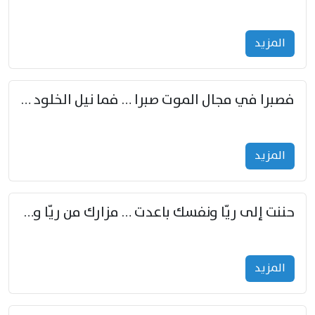
المزید
فصبرا في مجال الموت صبرا … فما نيل الخلود بمستطاع
المزید
حننت إلى ريّا ونفسك باعدت … مزارك من ريّا وشعباكما معا
المزید