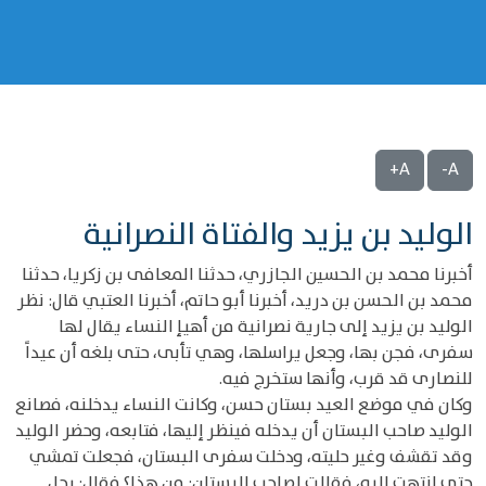
A+
A-
الوليد بن يزيد والفتاة النصرانية
أخبرنا محمد بن الحسين الجازري، حدثنا المعافى بن زكريا، حدثنا
محمد بن الحسن بن دريد، أخبرنا أبو حاتم، أخبرنا العتبي قال: نظر
الوليد بن يزيد إلى جارية نصرانية من أهيإ النساء يقال لها
سفرى، فجن بها، وجعل يراسلها، وهي تأبى، حتى بلغه أن عيداً
للنصارى قد قرب، وأنها ستخرج فيه.
وكان في موضع العيد بستان حسن، وكانت النساء يدخلنه، فصانع
الوليد صاحب البستان أن يدخله فينظر إليها، فتابعه، وحضر الوليد
وقد تقشف وغير حليته، ودخلت سفرى البستان، فجعلت تمشي
حتى انتهت إليه، فقالت لصاحب البستان: من هذا؟ فقال: رجل