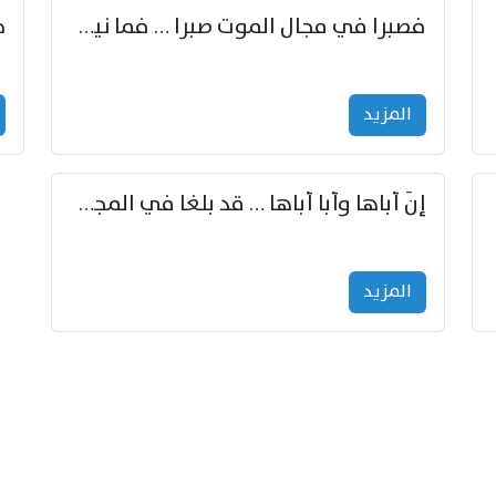
زوّد
فصبرا في مجال الموت صبرا … فما نيل الخلود بمستطاع
المزید
إنّ أباها وأبا أباها … قد بلغا في المجد غايتاها
المزید