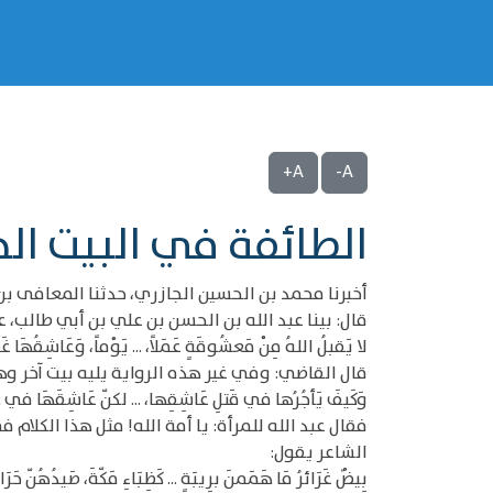
A+
A-
الطائفة في البيت الح
أخبرنا محمد بن الحسين الجازري، حدثنا المعافى بن
قال: بينا عبد الله بن الحسن بن علي بن أبي طالب، 
لا يَقبلُ اللهُ مِنْ مَعشُوقَةٍ عَمَلاً، ... يَوْماً، وَعَاشِقُهَا 
قال القاضي: وفي غير هذه الرواية يليه بيت آخر وه
وَكَيفَ يَأجُرُها في قَتلِ عَاشِقِها، ... لكنّ عَاشِقَهَا في ذَ
فقال عبد الله للمرأة: يا أمة الله! مثل هذا الكلا
الشاعر يقول:
بِيضٌ غَرَائرُ مَا هَمَمنَ برِيبَةٍ ... كَظِبَاءِ مَكّةَ، صَيدُهُنّ حَرَا