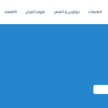
الطبقات
دواوين و الشعر
علوم القران
الاقتصاد