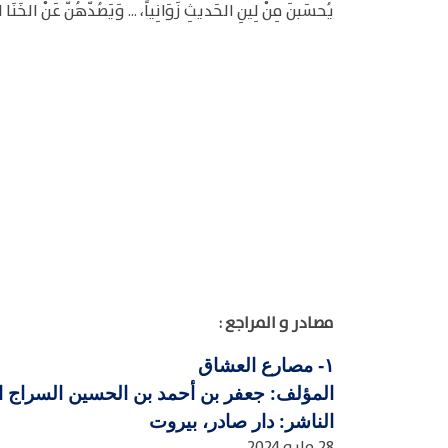
يُحسَبنَ مِنْ لِينِ الحَديثِ زَوَانِياً، ... وَيَصُدّهُنّ عَنْ الخَنَا
مصادر و المراجع :
مصارع العشاق
١-
المؤلف: جعفر بن أحمد بن الحسين السراج القاري
الناشر: دار صادر، بيروت
28 مايو 2024