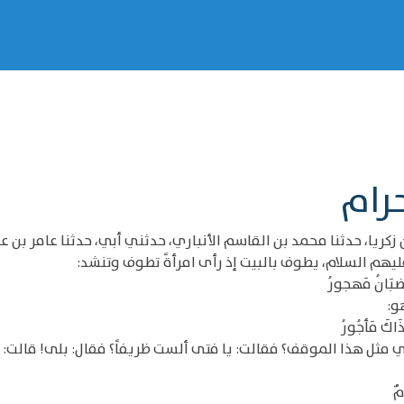
رام
 زكريا، حدثنا محمد بن القاسم الأنباري، حدثني أبي، حدثنا عامر بن
عليهم السلام، يطوف بالبيت إذ رأى امرأةً تطوف وتنشد:
غَضبَانُ مَهجورُ
و:
اكَ مَأجُورُ
م في مثل هذا الموقف؟ فقالت: يا فتى ألست ظريفاً؟ فقال: بلى! قالت:
مٌ