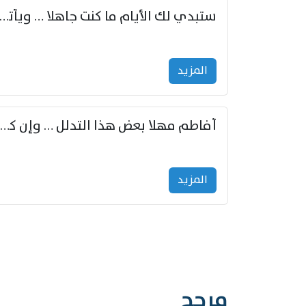
ستبدي لك الأيام ما كنت جاهلا … ويأتيك بالأخبار من لم ت
المزید
أفاطم مهلا بعض هذا التدلل … وإن كنت قد أزمعت صرمي فأجملي
المزید
مرجح