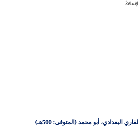
 الإسلامُ
 البغدادي، أبو محمد (المتوفى: 500هـ)