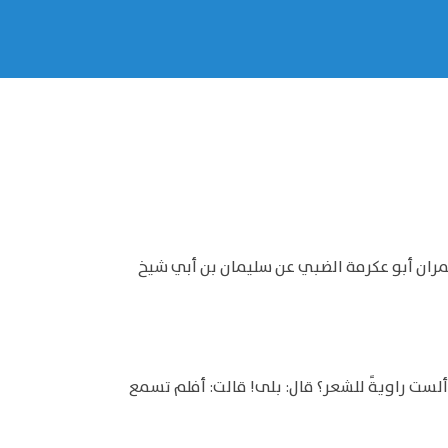
 عمران أبو عكرمة الضبي عن سليمان بن أبي شيخ
 ألست راويةً للشعر؟ قال: بلى! قالت: أفلم تسمع