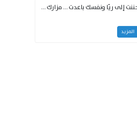
حننت إلى ريّا ونفسك باعدت … مزارك من ريّا وشعباكما معا
المزید