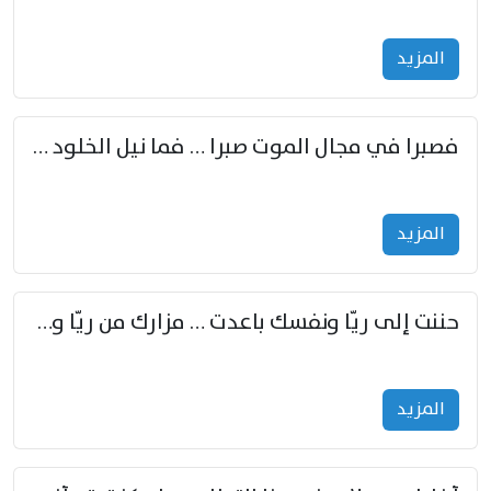
المزید
فصبرا في مجال الموت صبرا … فما نيل الخلود بمستطاع
المزید
حننت إلى ريّا ونفسك باعدت … مزارك من ريّا وشعباكما معا
المزید