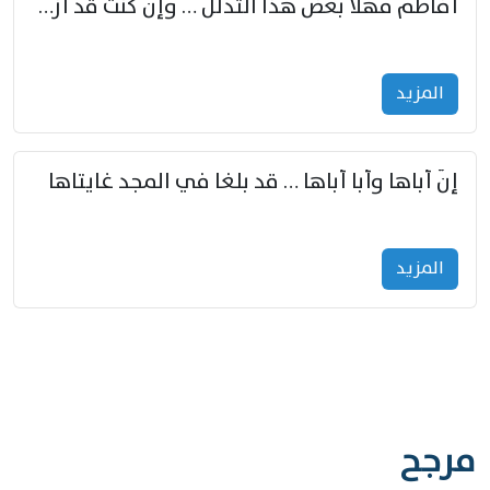
أفاطم مهلا بعض هذا التدلل … وإن كنت قد أزمعت صرمي فأجملي
المزید
إنّ أباها وأبا أباها … قد بلغا في المجد غايتاها
المزید
مرجح