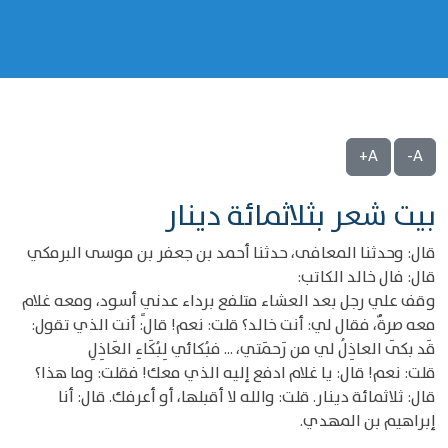
A+
A-
بيت شعر بثلاثمائة دينار
قال: وحدثنا المعافى، حدثنا أحمد بن جعفر بن موسى البرمكي
قال: فال خالد الكاتب:
وقف علي رجل بعد العشاء متلفع برداء عدنيٍ أسود، ومعه غلام
معه صرةٌ، فقال لي: أنت خالد؟ قلت: نعم! قال: أنت الذي تقول:
قَد بكَى العاذِلُ لي من رَحمَتي، ... فبُكائي لِبُكَاءِ العَاذِلِ
قلت: نعم! قال: يا غلام ادفع إليه الذي معك! فقلت: وما هذا؟
قال: ثلاثمائة دينار. قلت: والله لا أقبلها، أو أعرفك. قال: أنا
إبراهيم بن المهدي.