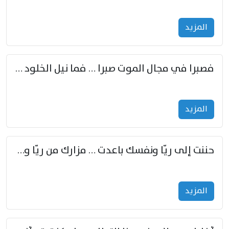
المزید
فصبرا في مجال الموت صبرا … فما نيل الخلود بمستطاع
المزید
حننت إلى ريّا ونفسك باعدت … مزارك من ريّا وشعباكما معا
المزید