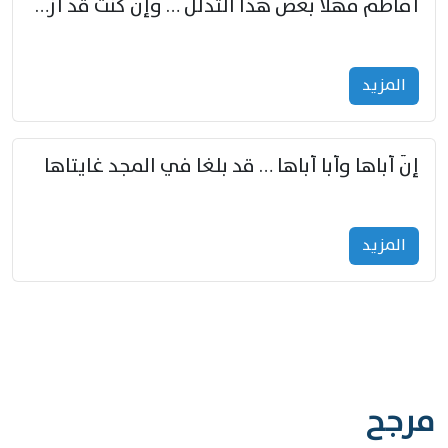
أفاطم مهلا بعض هذا التدلل … وإن كنت قد أزمعت صرمي فأجملي
المزید
إنّ أباها وأبا أباها … قد بلغا في المجد غايتاها
المزید
مرجح