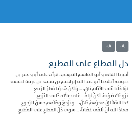
A+
A-
دل المطاع على المطيع
أخبرنا القاضي أبو القاسم التنوخي، قرأت على أبي عمر بن
حيويه: أنشدنا أبو عبد الله إبراهيم بن محمد بن عرفة لنفسه:
تَوَاصُلُنا عَلى الأيّامِ بَاقٍ، ... وَلَكِنْ هَجرُنَا مَطَرُ الرّبيعِ
يَرُوعُكَ صَوْبَهُ، لَكِنْ تَرَاهُ ... عَلى عِلاّتِهِ دَاني النّزُوعِ
كذا العُشّاقُ هجرُهمُ دَلالٌ، ... وَيَرْجعُ وَصْلُهم حسنَ الرّجوعِ
مَعاذَ اللهِ أنْ نُلفَى غِضَاباً، ... سِوَى دَلِّ المطاعِ على المُطيعِ