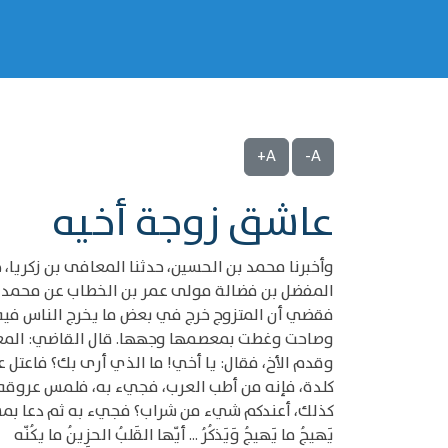
A+
A-
عاشق زوجة أخيه
وأخبرنا محمد بن الحسين، حدثنا المعافى بن زكريا، 
المفضل بن فضالة مولى عمر بن الخطاب عن محمد بن 
فقضي أن المتزوج خرج في بعض ما يخرج الناس فيه، وب
وصاحت وغطت بمعصمها وجهها. قال القاضي: المعصم
وقدم الأخ، فقال: يا أخي! ما الذي أرى بك؟ فاعتل 
كلدة، فإنه من أطب العرب، فجيء به، فلمس عروقه فإ
كذلك، أعندكم شيء من شراب؟ فجيء به ثم دعا بمسعط
يَهيجُ ما يَهيجُ وَيَذكُرُ ... أيّها القَلبُ الحزِينُ ما يكُنّه