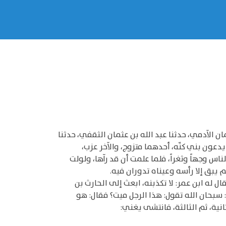
ن الآدمي، حدثنا عبد الله بن عثمان الثقفي، حدثنا
ون بني كنّه، أحدهما متزوج، والآخر عزب،
س وجهاً وثغراً، فلما علمت أن قد رآها، ولولت
بق إلا رأسه وعيناه تدوران فيه.
 له ابن عمر: لا تكذبنه، ابعث إلى الحارث بن
 سبحان الله تقول: هذا الرجل ميت؟ فقال: هو
ية، ثم الثالثة، فانتشى يغني: