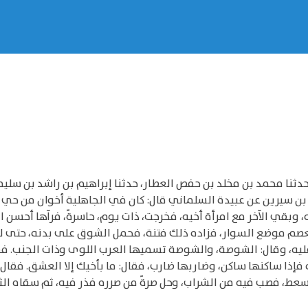
حدثنا محمد بن مخلد بن حفص العطار، حدثنا إبراهيم بن راشد بن سليما
سيرين عن عبيدة السلماني قال: كان في الجاهلية أخوان من حي يدع
قي الآخر مع امرأة أخيه، فخرجت، ذات يوم، حاسرةً، فرآها أحسن النا
 موضع السوار، فزاده ذلك فتنة، فحمل الشوق على بدنه، حتى لم ي
عليه، وقال: الشوصة، والشوصة تسميها العرب اللوى وذات الجنب. فقال
ذا ساكنها ساكن، وضاربها ضارب، فقال: ما بأخيك إلا العشق. فقال:
، فصب فيه من الشراب، وحل صرةً من صرره فذر فيه، ثم سقاه الثان