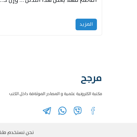
أفاطم مهلا بعض هذا التدلل … وإن كنت قد أزمعت صرمي فأجملي
المزید
مرجح
مكتبة الكترونية علمية و المصادر الموثةقة داخل الكتب
نحن نستخدم ملفات