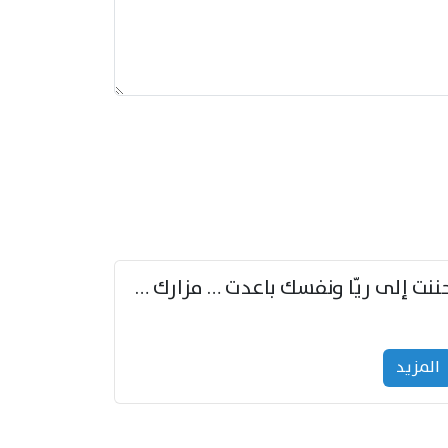
حننت إلى ريّا ونفسك باعدت … مزارك من ريّا وشعباكما معا
المزید