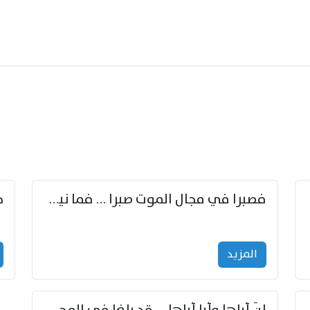
زوّد
فصبرا في مجال الموت صبرا … فما نيل الخلود بمستطاع
المزید