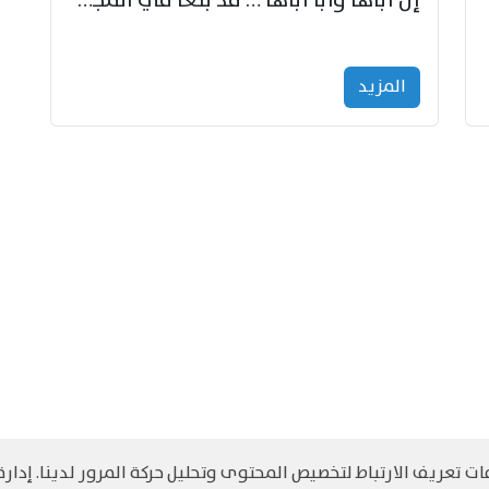
إنّ أباها وأبا أباها … قد بلغا في المجد غايتاها
المزید
 تعريف الارتباط لتخصيص المحتوى وتحليل حركة المرور لدينا. إدارة 
©
حقوق الطبع والنشر مرجح جميع الحقوق محفوظة
سياسة و الخصوصية