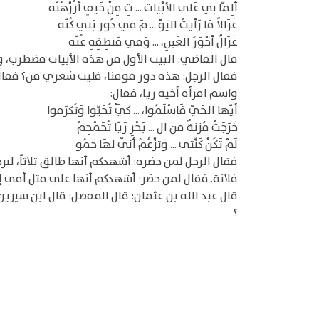
ألِمّا بي عَلى الأبْيَات ... تِ مِنْ خَيفٍ أزُرْهُنّه
غَزَالاً مَا رَأيتُ اليَوْ ... مَ في دُورِ بَني كُنّه
غَزَالٌ أحْوَرُ العَينِ، ... وَفي مَنطِقِهِ غُنّه
قال القاضي: البيت الأول من هذه الأبيات مضطرب، و
فقال الرجل: هذه دور قومنا، فليت شعري من؟ فقال 
واسم امرأة أخيه ريا، فقال:
أيّها الحَيّ فَاسْلَمُوا، ... كَيْ تُحَيَّوا وَتُكرَموا
خَرَجَتْ مُزنةٌ مِنَ ال ... بَحْرِ رَيّا تُحَمْحِمُ
لَمْ تَكُنْ كَنّتي ... وَتزْعُمُ أنّي لهَا حَمُو
فقال الرجل لمن حضره: أشهدكم أنها طالق ثلاثاً، ليرجع
فلانة. فقال لمن حضر: أشهدكم أنها علي مثل أمي إن
قال عبد الله بن عثمان: قال المفضل: قال ابن سيرين:
؟