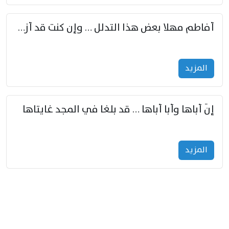
أفاطم مهلا بعض هذا التدلل … وإن كنت قد أزمعت صرمي فأجملي
المزید
إنّ أباها وأبا أباها … قد بلغا في المجد غايتاها
المزید