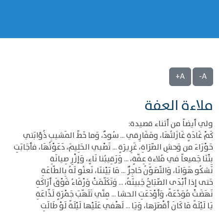
A+
A-
ملاءة العفة
ولي أيضاً من أثناء قصيدة:
كَمْ غَادَةٍ غَازَلتُهَا، ومَفَارِقي ... سُودٌ، وَما خَطّ المَشيبِ ذُؤابَتي
حَوْرَاءَ من وَحشِ الصّرَاةِ، غَرِيرَةٍ ... تَصْبي الحَلِيمَ، دَعَوْتُهَا، فأجَابَتِ
بِتْنَا جَميعاً في مُلاءةِ عِفّةٍ، ... وَرَقِيبُنا نَاءٍ، وَإزْرِ صِيانَةِ
نَشكُو هَوَانَا، وَالتّصَوّنُ حَاجِزٌ ... مَا بَيْننَا، نَعنُو لَهُ بِالطّاعَةِ
حَتى إذا أبْدَى الصّبَاحُ جَبينَهُ، ... وَتَكَلّمَتْ وَرْقَاءُ فَوْقَ أرَاكَةِ
نَهَضَتْ مُوَدِّعَةً، وَأوْدَعَتِ الحشا ... مِنّي تَلَهّبَ جَمْرَةٍ لَذّاعَةِ
يَا لَيْلَةً مَا كَانَ أقْصَرَها، وَيَا ... لَهْفي عَلَيْها لَيْلَةً لَوْ طَالَتِ