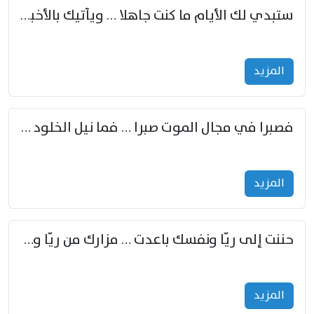
ستبدي لك الأيام ما كنت جاهلا … ويأتيك بالأخبار من لم تزوّد
المزید
فصبرا في مجال الموت صبرا … فما نيل الخلود بمستطاع
المزید
حننت إلى ريّا ونفسك باعدت … مزارك من ريّا وشعباكما معا
المزید