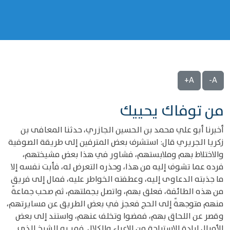
A+
A-
من توفاك يحييك
أخبرنا أبو علي محمد بن الحسين الجازري، حدثنا المعافى بن
زكريا الجريري قال: استشرف بعض المترفين إلى طريقة الصوفية
والاختلاط بهم وملابستهم، فشاور في هذا بعض مشيختهم،
فرده عما تشوف إليه من هذا، وحذره التعرض له، فأبت نفسه إلا
ما جذبته الدعاوى إليه، وعطفته الخواطر عليه، فمال إلى فريق
من هذه الطائفة، فعلق بهم، واتصل بجملتهم، ثم صحب جماعةً
منهم متوجهةً إلى الحج فعجز في بعض الطريق عن مسايرتهم،
وقصر عن اللحاق بهم، فمضوا وتخلف عنهم، واستند إلى بعض
الأميال إرادة الاستراحة من الإعياء والكلال. فمر به الشيخ الذي