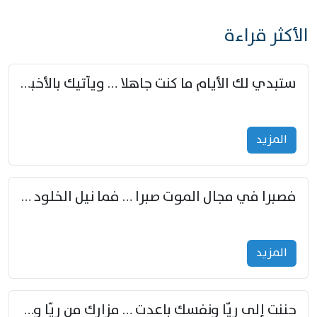
الأكثر قراءة
ستبدي لك الأيام ما كنت جاهلا … ويأتيك بالأخبار من لم تزوّد
المزید
فصبرا في مجال الموت صبرا … فما نيل الخلود بمستطاع
المزید
حننت إلى ريّا ونفسك باعدت … مزارك من ريّا وشعباكما معا